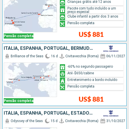
Crianças grátis até 12 anos
Pacote com tudo incluído a um
preço especial
Clube infantil a partir dos 3 anos
Pensão completa
US$ 881
Pensão completa
ITÁLIA, ESPANHA, PORTUGAL, BERMUDAS, ESTADOS UNIDOS
Brilliance of the Seas
16 d
Civitavecchia (Roma)
06/11/2027
-60% no segundo passageiro
Até -$650/cabine
Entretenimento a bordo incluído
Pensão completa
US$ 881
Pensão completa
ITÁLIA, ESPANHA, PORTUGAL, ESTADOS UNIDOS
Odyssey of the Seas
15 d
Civitavecchia (Roma)
31/10/2027