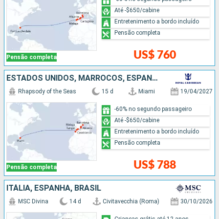
Até -$650/cabine
Entretenimento a bordo incluído
Pensão completa
US$ 760
Pensão completa
ESTADOS UNIDOS, MARROCOS, ESPANHA
Rhapsody of the Seas
15 d
Miami
19/04/2027
-60% no segundo passageiro
Até -$650/cabine
Entretenimento a bordo incluído
Pensão completa
US$ 788
Pensão completa
ITÁLIA, ESPANHA, BRASIL
MSC Divina
14 d
Civitavecchia (Roma)
30/10/2026
Crianças grátis até 12 anos