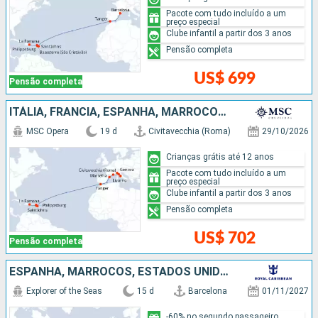
Pacote com tudo incluído a um
preço especial
Clube infantil a partir dos 3 anos
Pensão completa
US$ 699
Pensão completa
ITÁLIA, FRANCIA, ESPANHA, MARROCOS, ANTIGUA E BARBUDA, REPUBLICA DOMINICANA
MSC Opera
19 d
Civitavecchia (Roma)
29/10/2026
Crianças grátis até 12 anos
Pacote com tudo incluído a um
preço especial
Clube infantil a partir dos 3 anos
Pensão completa
US$ 702
Pensão completa
ESPANHA, MARROCOS, ESTADOS UNIDOS
Explorer of the Seas
15 d
Barcelona
01/11/2027
-60% no segundo passageiro