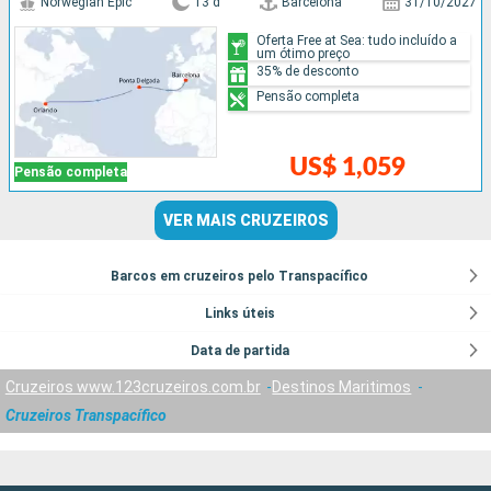
Norwegian Epic
13 d
Barcelona
31/10/2027
Oferta Free at Sea: tudo incluído a
um ótimo preço
35% de desconto
Pensão completa
US$ 1,059
Pensão completa
VER MAIS CRUZEIROS
Barcos em cruzeiros pelo Transpacífico
Links úteis
Data de partida
Cruzeiros www.123cruzeiros.com.br
Destinos Maritimos
Cruzeiros Transpacífico