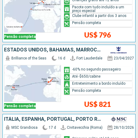
Pacote com tudo incluído a um
preço especial
Clube infantil a partir dos 3 anos
Pensão completa
US$ 796
Pensão completa
ESTADOS UNIDOS, BAHAMAS, MARROCOS, ESPANHA
Brilliance of the Seas
16 d
Fort Lauderdale
23/04/2027
-60% no segundo passageiro
Até -$650/cabine
Entretenimento a bordo incluído
Pensão completa
US$ 821
Pensão completa
ITÁLIA, ESPANHA, PORTUGAL, PORTO RICO, ESTADOS UNIDOS
MSC Grandiosa
17 d
Civitavecchia (Roma)
28/10/2026