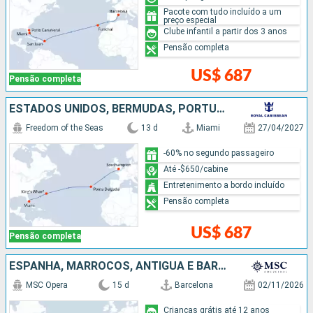
Pacote com tudo incluído a um
preço especial
Clube infantil a partir dos 3 anos
Pensão completa
US$ 687
Pensão completa
ESTADOS UNIDOS, BERMUDAS, PORTUGAL
Freedom of the Seas
13 d
Miami
27/04/2027
-60% no segundo passageiro
Até -$650/cabine
Entretenimento a bordo incluído
Pensão completa
US$ 687
Pensão completa
ESPANHA, MARROCOS, ANTIGUA E BARBUDA, REPUBLICA DOMINICANA
MSC Opera
15 d
Barcelona
02/11/2026
Crianças grátis até 12 anos