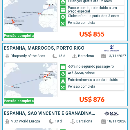
Crianças grátis até 12 anos
Pacote com tudo incluído a um
preço especial
Clube infantil a partir dos 3 anos
Pensão completa
US$ 855
Pensão completa
ESPANHA, MARROCOS, PORTO RICO
Rhapsody of the Seas
15 d
Barcelona
13/11/2027
-60% no segundo passageiro
Até -$650/cabine
Entretenimento a bordo incluído
Pensão completa
US$ 876
Pensão completa
ESPANHA, SÃO VINCENTE E GRANADINAS, BARBADOS, GRENADA
MSC World Europa
18 d
Barcelona
18/11/2026