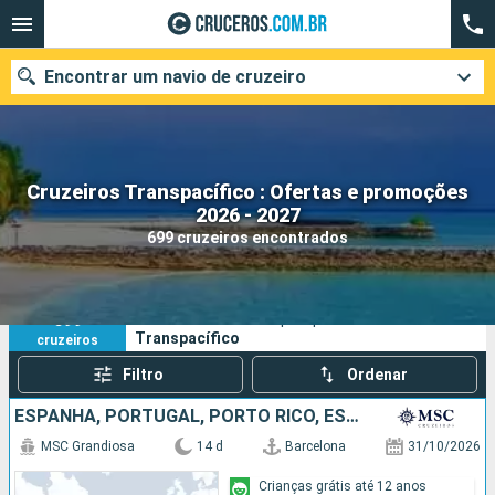
Encontrar um navio de cruzeiro
Cruzeiros Transpacífico : Ofertas e promoções
Quando ir?
2026 - 2027
699 cruzeiros encontrados
Data de partida
Cidades
Companhias
699
Os seus critérios de pesquisa:
Transpacífico
cruzeiros
Pesquisar
Filtro
Ordenar
ESPANHA, PORTUGAL, PORTO RICO, ESTADOS UNIDOS
MSC Grandiosa
14 d
Barcelona
31/10/2026
Crianças grátis até 12 anos