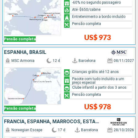
-60% no segundo passageiro
Até -$650/cabine
Entretenimento a bordo incluído
Pensão completa
US$ 973
Pensão completa
ESPANHA, BRASIL
MSC Armonia
12 d
Barcelona
08/11/2027
Crianças grátis até 12 anos
Pacote com tudo incluído a um
preço especial
Clube infantil a partir dos 3 anos
Pensão completa
US$ 978
Pensão completa
FRANCIA, ESPANHA, MARROCOS, ESTADOS UNIDOS
Norwegian Escape
17 d
Barcelona
28/10/2026