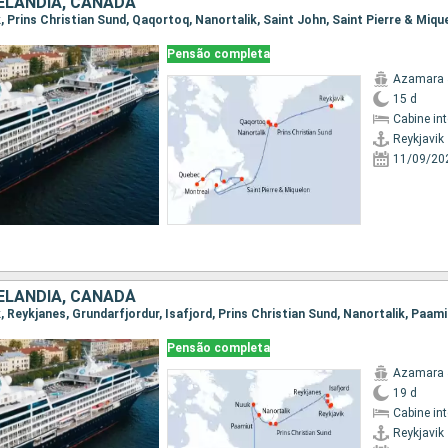
OELÂNDIA, CANADÁ
Pensão completa
Azamara 
15 d
Cabine in
Reykjavik
11/09/20
OELÂNDIA, CANADÁ
Pensão completa
Azamara 
19 d
Cabine in
Reykjavik