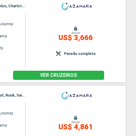
Itinerário : Reykjavik, Prins Christian Sund, Qaqortoq, Nanortalik, Saint John, Saint Pierre & Miquelon, Charlottetown, Quebec, Montreal
Journey
desde
US$ 3,666
terna
26
Pensão completa
VER CRUZEIROS
Itinerário : Reykjavik, Reykjanes, Grundarfjordur, Isafjord, Prins Christian Sund, Nanortalik, Paamiut, Nuuk, Saint John, Saint Pierre & Miquelon, Fiordo Di Saguenay, Saguenay, Quebec, Montreal
Journey
desde
US$ 4,861
terna