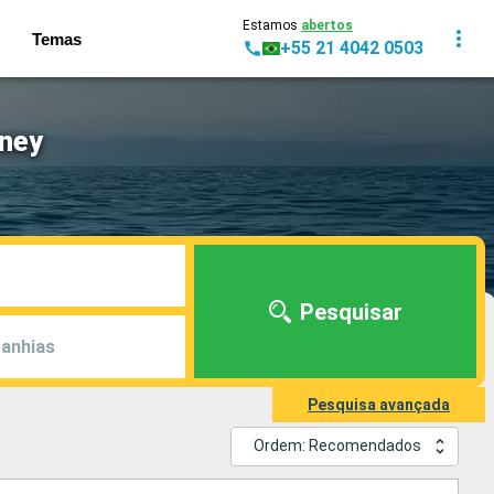
Estamos
abertos
Temas
+55 21 4042 0503
rney
Pesquisar
anhias
Pesquisa avançada
Ordem: Recomendados