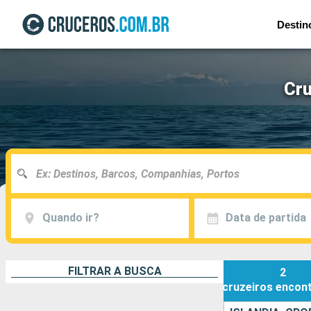
Destin
Cru
Quando ir?
Data de partida
FILTRAR A BUSCA
2
cruzeiros
encon