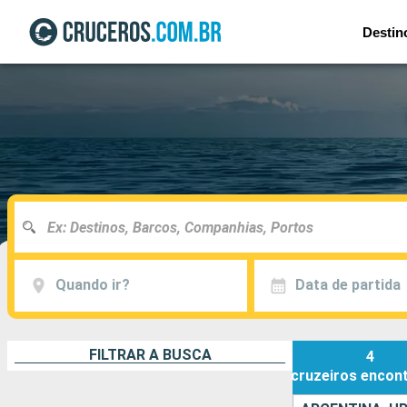
Destin
Quando ir?
Data de partida
FILTRAR A BUSCA
4
cruzeiros
encon