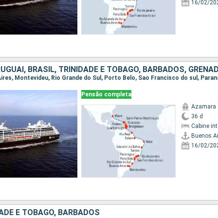
16/02/20
Pensão completa
Azamara 
36 d
Cabine in
Buenos Ai
16/02/20
DADE E TOBAGO, BARBADOS