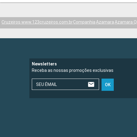
Cruzeiros www.123cruzeiros.com.br
Companhia
Azamara
Azamara Q
Newsletters
Receba as nossas promoções exclusivas
SEU ÉMAIL
OK