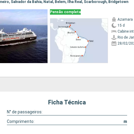
Janeiro, Salvador da Bahia, Natal, Belem, Ilha Real, Scarborough, Bridgetown
Pensão completa
Azamara 
15 d
Cabine in
Rio de Ja
28/02/20
Ficha Técnica
N° de passageiros:
Comprimento:
m