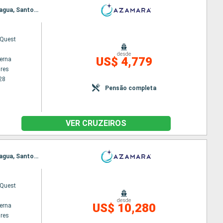
Itinerário : Buenos Aires, Montevideu, Rio Grande do Sul, Porto Belo, Sao Francisco do sul, Paranagua, Santos, Ilhabela, Paraty, Rio de Janeiro
Quest
desde
US$ 4,779
terna
res
28
Pensão completa
VER CRUZEIROS
Itinerário : Buenos Aires, Montevideu, Rio Grande do Sul, Porto Belo, Sao Francisco do sul, Paranagua, Santos, Ilhabela, Paraty, Rio de Janeiro, Salvador da Bahia, Natal, Belem, Ilha Real, Scarborough, Bridgetown
Quest
desde
US$ 10,280
terna
res