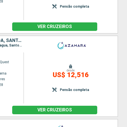
28
Pensão completa
VER CRUZEIROS
ARGENTINA, URUGUAI, BRASIL, TRINIDADE E TOBAGO, BARBADOS, GRENADA, SANTA LUCIA, REPUBLICA DOMINICANA, ESTADOS UNIDOS
Itinerário : Buenos Aires, Montevideu, Rio Grande do Sul, Porto Belo, Sao Francisco do sul, Paranagua, Santos, Ilhabela, Paraty, Rio de Janeiro, Salvador da Bahia, Natal, Belem, Ilha Real, Scarborough, Bridgetown, Granada, Castries, Saint-Pierre (Martinique), Roseau, Philippsburg, Road Town, Miami
Quest
desde
US$ 12,516
terna
res
28
Pensão completa
VER CRUZEIROS