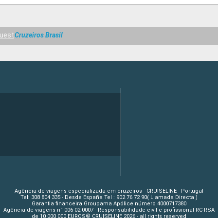
uest
Cruzeiros Brasil
Agência de viagens especializada em cruzeiros - CRUISELINE - Portugal
Tel: 308 804 335 - Desde España Tel : 902 76 72 90( Llamada Directa )
Garantia financeira Groupama Apólice número 4000717380
Agência de viagens n° 006 02 0007 - Responsabilidade civil e profissional RC RSA
de 10 000 000 EUROS© CRUISELINE 2026 - all rights reserved