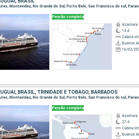
UGUAI, BRASIL
Pensão completa
Azamara 
13 d
Cabine in
Buenos Ai
16/02/20
UGUAI, BRASIL, TRINIDADE E TOBAGO, BARBADOS
Pensão completa
Azamara 
27 d
Cabine in
Buenos Ai