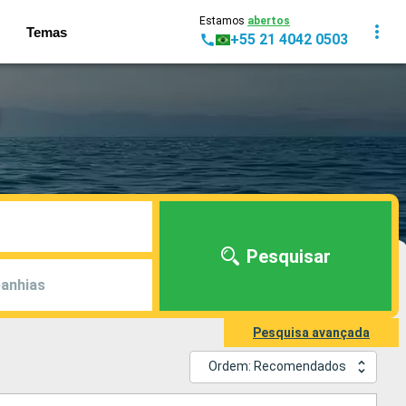
Estamos
abertos
Temas
+55 21 4042 0503
Pesquisar
anhias
Pesquisa avançada
Ordem: Recomendados