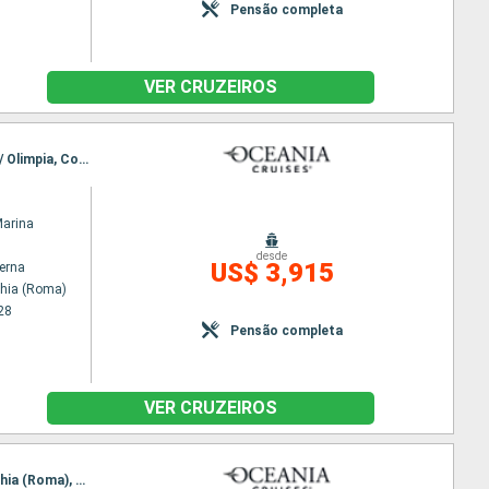
Pensão completa
VER CRUZEIROS
Itinerário : Civitavecchia (Roma), Salerno, Messina, La Valleta (Malta), Pireu (Atenas), Katakolon / Olimpia, Corfu, Kotor, Dubrovnik, Zadar, Rijeka, Trieste
Marina
desde
US$ 3,915
terna
chia (Roma)
28
Pensão completa
VER CRUZEIROS
Itinerário : Barcelona, Sete, Marselha, Monaco Monte-Carlo, Florence/Pise (Livourne), Civitavecchia (Roma), Sorrento, Siracusa, Santorini, Efeso, Pireu (Atenas), Milos, Rodes, Mármara, Esmirna, Dikili, Bozcaada, Canakkale, Istambul