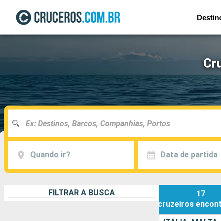
Destin
Cru
Quando ir?
Data de partida
FILTRAR A BUSCA
17
cruzeiros
encon