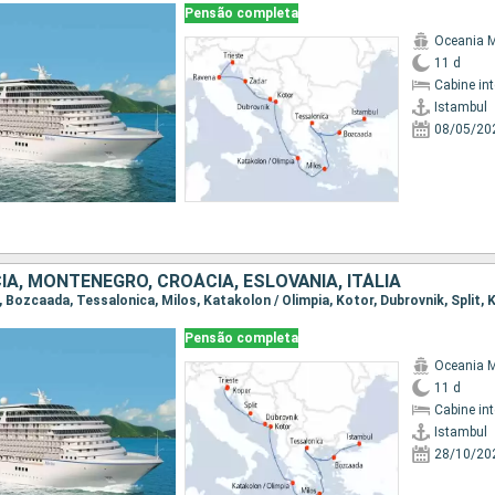
Pensão completa
Oceania 
11 d
Cabine in
Istambul
08/05/20
IA, MONTENEGRO, CROÁCIA, ESLOVÃNIA, ITÁLIA
l, Bozcaada, Tessalonica, Milos, Katakolon / Olimpia, Kotor, Dubrovnik, Split, 
Pensão completa
Oceania 
11 d
Cabine in
Istambul
28/10/20