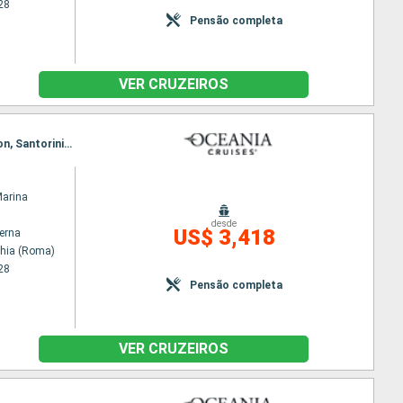
28
Pensão completa
VER CRUZEIROS
Itinerário : Civitavecchia (Roma), Salerno, Messina, La Valleta (Malta), Katakolon / Olimpia, Gythion, Santorini, Rodes, Patmos, Mykonos, Pireu (Atenas)
Marina
desde
US$ 3,418
terna
chia (Roma)
28
Pensão completa
VER CRUZEIROS