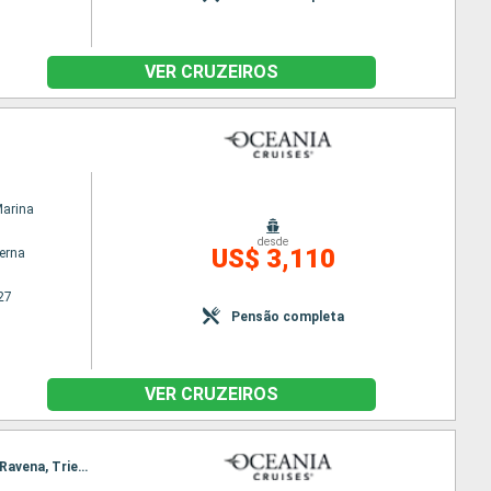
VER CRUZEIROS
Marina
desde
US$ 3,110
terna
27
Pensão completa
VER CRUZEIROS
Itinerário : Istambul, Bozcaada, Tessalonica, Milos, Katakolon / Olimpia, Kotor, Dubrovnik, Zadar, Ravena, Trieste