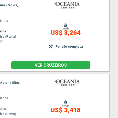
Itinerário : Civitavecchia (Roma), Sorrento, Catânia, La Valleta (Malta), Gythion, Milos, Pireu (Atenas), Volos, Canakkale, Istambul
Marina
desde
US$ 3,264
terna
chia (Roma)
27
Pensão completa
VER CRUZEIROS
Itinerário : Civitavecchia (Roma), Salerno, La Valleta (Malta), Dubrovnik, Kotor, Igoumenitsa, Katakolon / Olimpia, Heraklion, Santorini, Mykonos, Pireu (Atenas)
Marina
desde
US$ 3,418
terna
chia (Roma)