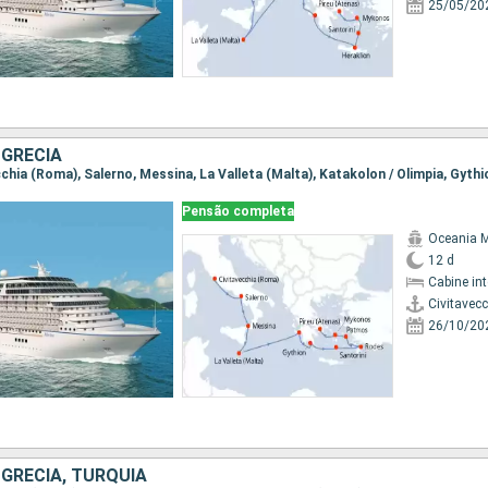
25/05/20
 GRÉCIA
Pensão completa
Oceania 
12 d
Cabine in
Civitavec
26/10/20
, GRÉCIA, TURQUIA