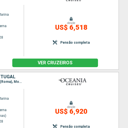
Marina
desde
US$ 6,518
terna
28
Pensão completa
VER CRUZEIROS
ORTUGAL
Itinerário : Pireu (Atenas), Skiathos, Istambul, Cesme, Santorini, Heraklion, Amalfi, Civitavecchia (Roma), Monaco Monte-Carlo, Sete, Barcelona, Palma de Maiorca, Alicante, Cartagena, Almeria, Malaga, Gibraltar, Tanger, Sevilha, Lisboa
Marina
desde
US$ 6,920
terna
nas)
28
Pensão completa