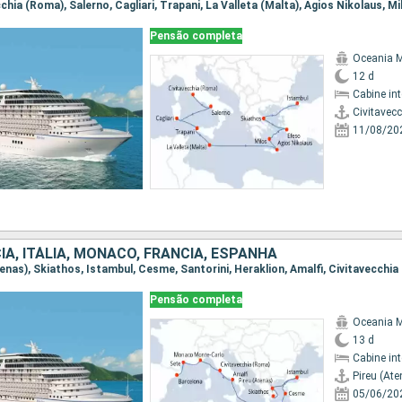
Pensão completa
Oceania 
12 d
Cabine in
Civitavec
11/08/20
IA, ITÁLIA, MÔNACO, FRANCIA, ESPANHA
Pensão completa
Oceania 
13 d
Cabine in
Pireu (Ate
05/06/20