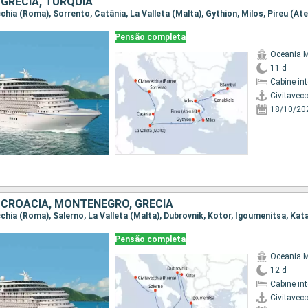
, GRÉCIA, TURQUIA
Pensão completa
Oceania 
11 d
Cabine in
Civitavec
18/10/20
, CROÁCIA, MONTENEGRO, GRÉCIA
Pensão completa
Oceania 
12 d
Cabine in
Civitavec