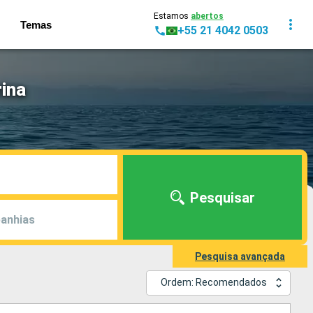
Estamos
abertos
Temas
+55 21 4042 0503
rina
Pesquisar
anhias
Pesquisa avançada
Ordem: Recomendados