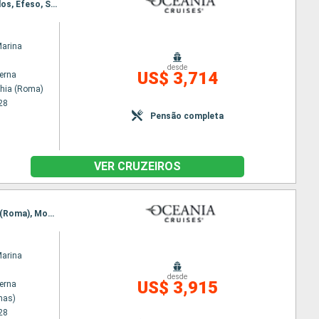
Itinerário : Civitavecchia (Roma), Salerno, Cagliari, Trapani, La Valleta (Malta), Agios Nikolaus, Milos, Efeso, Skiathos, Istambul
Marina
desde
US$ 3,714
terna
chia (Roma)
28
Pensão completa
VER CRUZEIROS
Itinerário : Pireu (Atenas), Skiathos, Istambul, Cesme, Santorini, Heraklion, Amalfi, Civitavecchia (Roma), Monaco Monte-Carlo, Sete, Barcelona
Marina
desde
US$ 3,915
terna
nas)
28