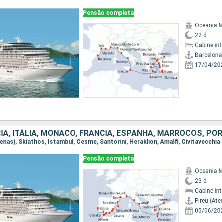
Pensão completa
Oceania 
22 d
Cabine in
Barcelona
17/04/20
IA, ITÁLIA, MÔNACO, FRANCIA, ESPANHA, MARROCOS, P
Pensão completa
Oceania 
23 d
Cabine in
Pireu (Ate
05/06/20