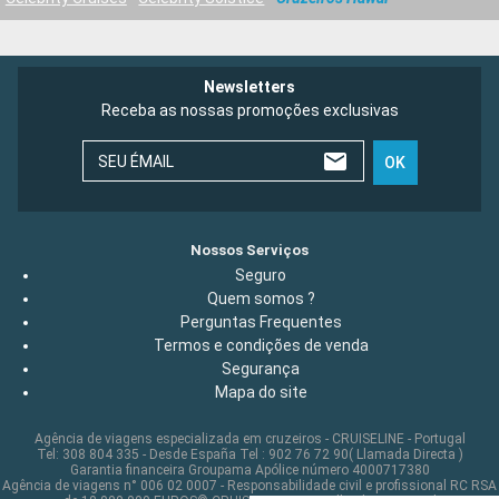
Newsletters
Receba as nossas promoções exclusivas
SEU ÉMAIL
OK
Nossos Serviços
Seguro
Quem somos ?
Perguntas Frequentes
Termos e condições de venda
Segurança
Mapa do site
Agência de viagens especializada em cruzeiros - CRUISELINE - Portugal
Tel: 308 804 335 - Desde España Tel : 902 76 72 90( Llamada Directa )
Garantia financeira Groupama Apólice número 4000717380
Agência de viagens n° 006 02 0007 - Responsabilidade civil e profissional RC RSA