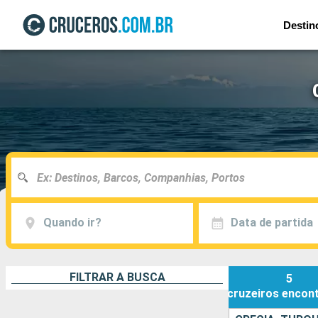
Destin
Quando ir?
Data de partida
FILTRAR A BUSCA
5
cruzeiros
encon