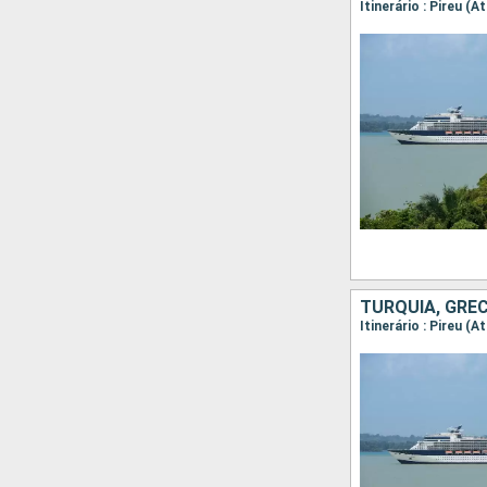
Itinerário : Pireu (
TURQUIA, GRÉC
Itinerário : Pireu (