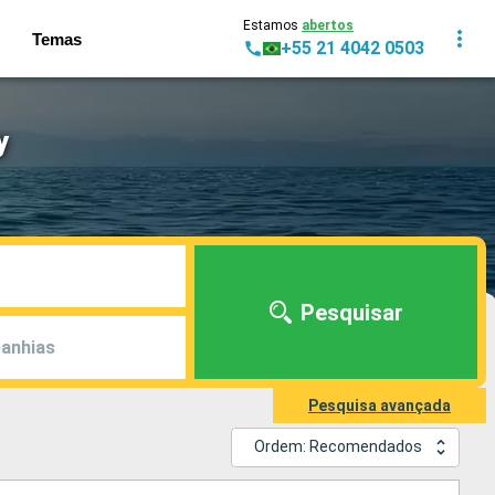
Estamos
abertos
Temas
+55 21 4042 0503
y
Pesquisar
anhias
Pesquisa avançada
Ordem: Recomendados