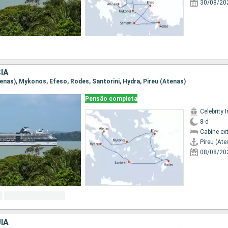
30/08/20
IA
Atenas), Mykonos, Efeso, Rodes, Santorini, Hydra, Pireu (Atenas)
Pensão completa
Celebrity I
8 d
Cabine ex
Pireu (Ate
08/08/20
IA