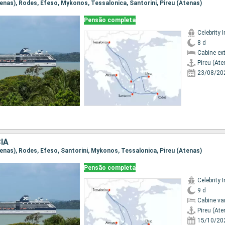
Atenas), Rodes, Efeso, Mykonos, Tessalonica, Santorini, Pireu (Atenas)
Pensão completa
Celebrity I
8 d
Cabine ex
Pireu (Ate
23/08/20
IA
Atenas), Rodes, Efeso, Santorini, Mykonos, Tessalonica, Pireu (Atenas)
Pensão completa
Celebrity I
9 d
Cabine va
Pireu (Ate
15/10/20