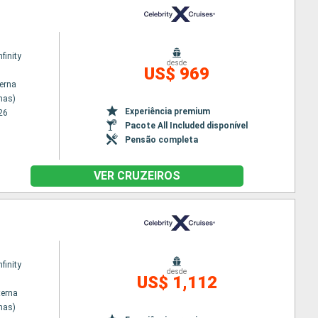
nfinity
desde
US$ 969
terna
nas)
Experiência premium
26
Pacote All Included disponível
Pensão completa
VER CRUZEIROS
nfinity
desde
US$ 1,112
terna
nas)