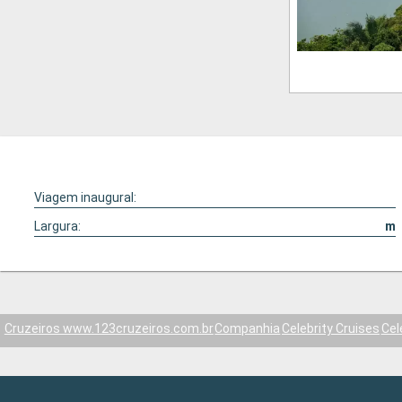
Viagem inaugural:
Largura:
m
Cruzeiros www.123cruzeiros.com.br
Companhia
Celebrity Cruises
Cele