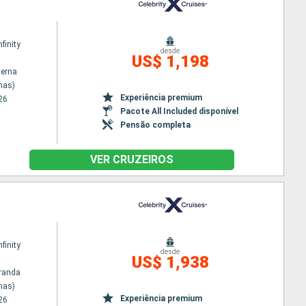
nfinity
desde
US$ 1,198
terna
nas)
Experiência premium
26
Pacote All Included disponível
Pensão completa
VER CRUZEIROS
nfinity
desde
US$ 1,938
randa
nas)
Experiência premium
26