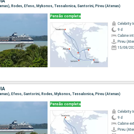
IA
Atenas), Rodes, Efeso, Mykonos, Tessalonica, Santorini, Pireu (Atenas)
Pensão completa
Celebrity I
9 d
Cabine in
Pireu (Ate
15/08/20
IA
Atenas), Efeso, Santorini, Rodes, Mykonos, Tessalonica, Pireu (Atenas)
Pensão completa
Celebrity I
9 d
Cabine ex
Pireu (Ate