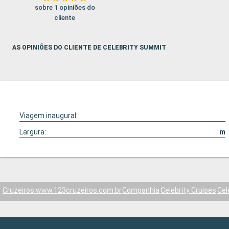
sobre 1 opiniões do
cliente
AS OPINIÕES DO CLIENTE DE CELEBRITY SUMMIT
Viagem inaugural:
Largura:
m
Cruzeiros www.123cruzeiros.com.br
Companhia
Celebrity Cruises
Cel