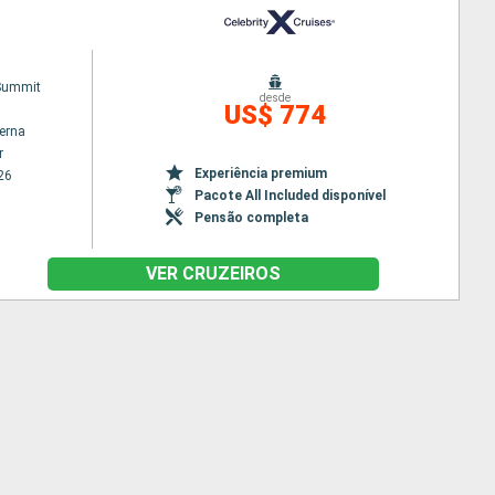
 Summit
desde
US$ 774
terna
r
Experiência premium
26
Pacote All Included disponível
Pensão completa
VER CRUZEIROS