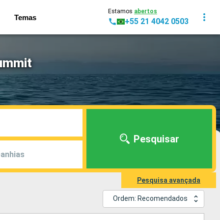
Estamos
abertos
Temas
+55 21 4042 0503
Summit
Pesquisar
anhias
Pesquisa avançada
Ordem: Recomendados