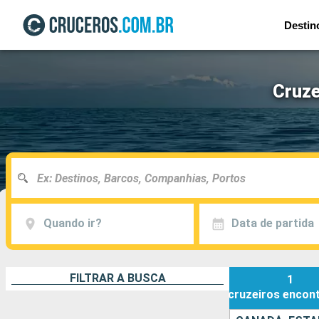
Destin
Cruze
Quando ir?
Data de partida
FILTRAR A BUSCA
1
cruzeiros
encon