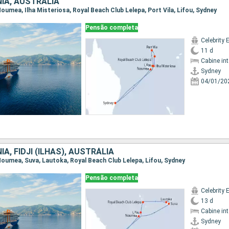
IA, AUSTRÁLIA
 Noumea, Ilha Misteriosa, Royal Beach Club Lelepa, Port Vila, Lifou, Sydney
Pensão completa
Celebrity 
11 d
Cabine in
Sydney
04/01/20
A, FIDJI (ILHAS), AUSTRÁLIA
 Noumea, Suva, Lautoka, Royal Beach Club Lelepa, Lifou, Sydney
Pensão completa
Celebrity 
13 d
Cabine in
Sydney