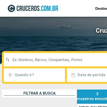
Destin
Cru
Quando ir?
Data de partida
FILTRAR A BUSCA
2
cruzeiros
encon