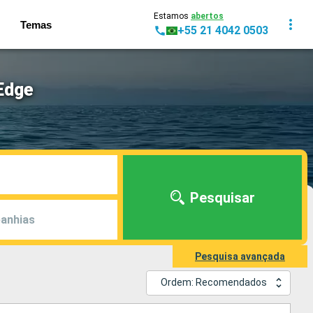
Estamos
abertos
Temas
+55 21 4042 0503
Edge
Pesquisar
anhias
Pesquisa avançada
Ordem: Recomendados