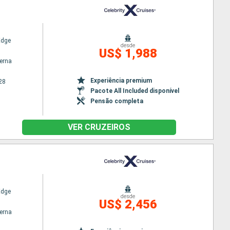
Edge
desde
US$ 1,988
terna
Experiência premium
28
Pacote All Included disponível
Pensão completa
VER CRUZEIROS
Edge
desde
US$ 2,456
terna