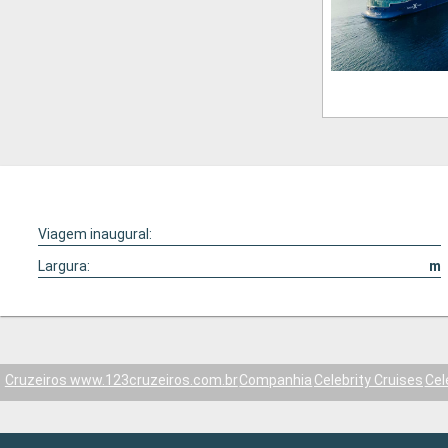
Viagem inaugural:
Largura:
m
Cruzeiros www.123cruzeiros.com.br
Companhia
Celebrity Cruises
Cel