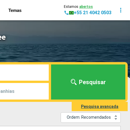
Estamos
abertos
Temas
+55 21 4042 0503
ee
Pesquisar
anhias
Pesquisa avançada
Ordem: Recomendados