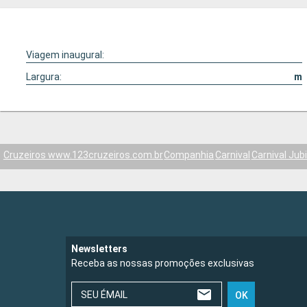
Viagem inaugural:
Largura:
m
Cruzeiros www.123cruzeiros.com.br
Companhia
Carnival
Carnival Jubi
Newsletters
Receba as nossas promoções exclusivas
SEU ÉMAIL
OK