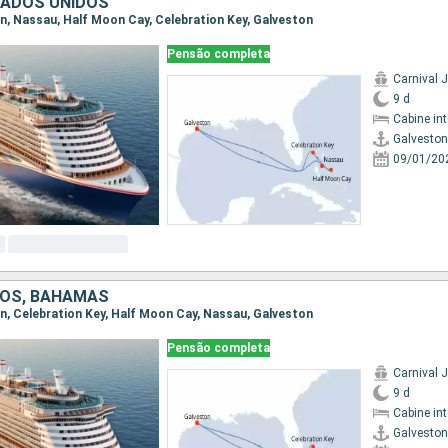
TADOS UNIDOS
ton, Nassau, Half Moon Cay, Celebration Key, Galveston
Pensão completa
Carnival J
9 d
Cabine in
Galveston
09/01/20
DOS, BAHAMAS
ton, Celebration Key, Half Moon Cay, Nassau, Galveston
Pensão completa
Carnival J
9 d
Cabine in
Galveston