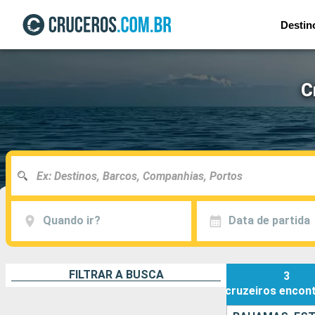
Destin
C
Quando ir?
Data de partida
FILTRAR A BUSCA
3
cruzeiros
encon