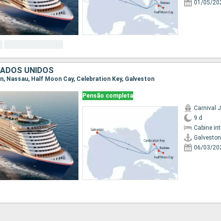
01/05/20
TADOS UNIDOS
ton, Nassau, Half Moon Cay, Celebration Key, Galveston
Pensão completa
Carnival J
9 d
Cabine in
Galveston
06/03/20