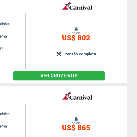
ubilee
desde
US$ 802
terna
27
Pensão completa
VER CRUZEIROS
ubilee
desde
US$ 865
terna