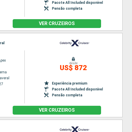
Pacote All Included disponível
Pensão completa
VER CRUZEIROS
ral
Apex
desde
US$ 872
terna
averal
Experiência premium
27
Pacote All Included disponível
Pensão completa
VER CRUZEIROS