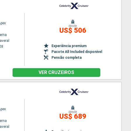
Apex
desde
US$ 506
terna
averal
Experiência premium
28
Pacote All Included disponível
Pensão completa
VER CRUZEIROS
Apex
desde
US$ 689
terna
averal