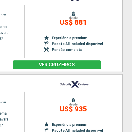
Apex
desde
US$ 881
terna
averal
Experiência premium
27
Pacote All Included disponível
Pensão completa
VER CRUZEIROS
Apex
desde
US$ 935
terna
averal
Experiência premium
27
Pacote All Included disponível