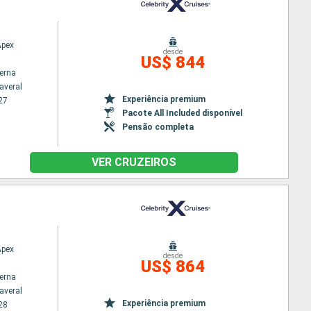
Apex
desde
US$ 844
terna
averal
Experiência premium
27
Pacote All Included disponível
Pensão completa
VER CRUZEIROS
Apex
desde
US$ 864
terna
averal
Experiência premium
28