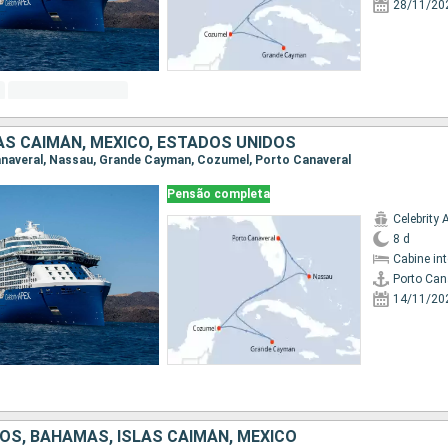
28/11/20
AS CAIMÁN, MÉXICO, ESTADOS UNIDOS
Canaveral, Nassau, Grande Cayman, Cozumel, Porto Canaveral
Pensão completa
Celebrity 
8 d
Cabine in
Porto Can
14/11/20
OS, BAHAMAS, ISLAS CAIMÁN, MÉXICO