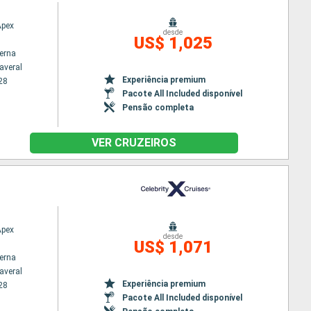
Apex
desde
US$ 1,025
terna
averal
Experiência premium
28
Pacote All Included disponível
Pensão completa
VER CRUZEIROS
Apex
desde
US$ 1,071
terna
averal
Experiência premium
28
Pacote All Included disponível