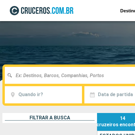
Destin
Quando ir?
Data de partida
FILTRAR A BUSCA
14
cruzeiros
encon