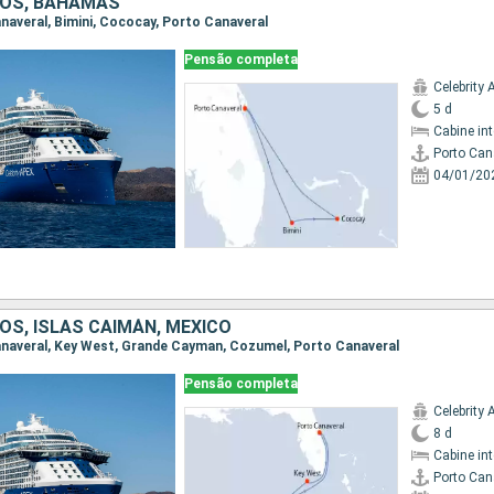
DOS, BAHAMAS
anaveral, Bimini, Cococay, Porto Canaveral
Pensão completa
Celebrity 
5 d
Cabine in
Porto Can
04/01/20
OS, ISLAS CAIMÁN, MÉXICO
Canaveral, Key West, Grande Cayman, Cozumel, Porto Canaveral
Pensão completa
Celebrity 
8 d
Cabine in
Porto Can