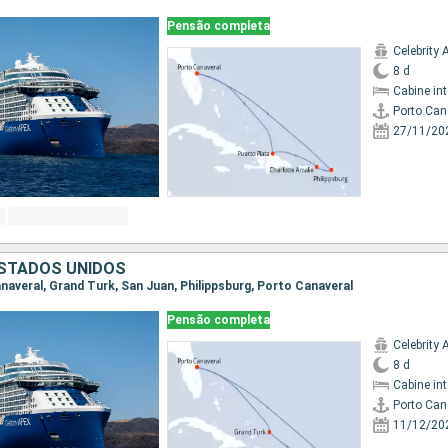
Pensão completa
Celebrity 
8 d
Cabine in
Porto Can
27/11/20
ESTADOS UNIDOS
anaveral, Grand Turk, San Juan, Philippsburg, Porto Canaveral
Pensão completa
Celebrity 
8 d
Cabine in
Porto Can
11/12/20