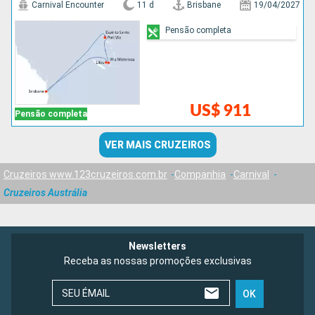
Carnival Encounter
11 d
Brisbane
19/04/2027
Pensão completa
US$ 911
Pensão completa
VER MAIS CRUZEIROS
Cruzeiros www.123cruzeiros.com.br
Companhia
Carnival
Cruzeiros Austrália
Newsletters
Receba as nossas promoções exclusivas
SEU ÉMAIL
OK