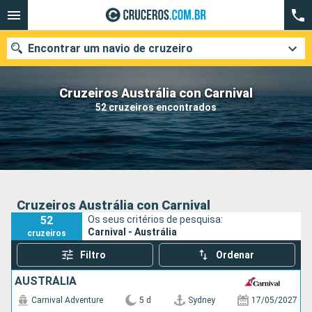
Encontrar um navio de cruzeiro
Cruzeiros Austrália con Carnival
52 cruzeiros encontrados
Quando ir?
Data de partida
Cidades
Companhias
Cruzeiros Austrália con Carnival
52
Os seus critérios de pesquisa:
Pesquisar
Carnival - Austrália
cruzeiros
Filtro
Ordenar
AUSTRÁLIA
Carnival Adventure
5 d
Sydney
17/05/2027