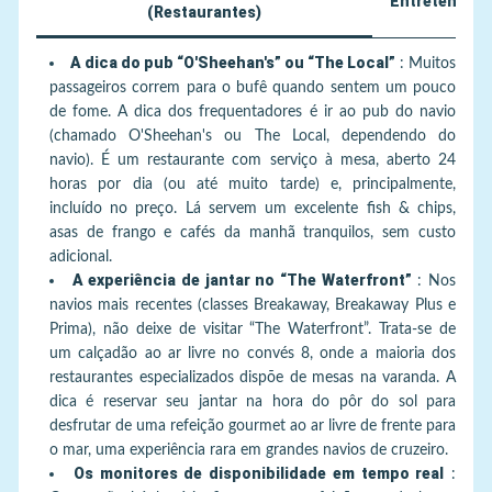
Entretenimen
(Restaurantes)
A dica do pub “O'Sheehan's” ou “The Local”
:
Muitos
passageiros correm para o bufê quando sentem um pouco
de fome. A dica dos frequentadores é ir ao pub do navio
(chamado O'Sheehan's ou The Local, dependendo do
navio). É um restaurante com serviço à mesa, aberto 24
horas por dia (ou até muito tarde) e, principalmente,
incluído no preço. Lá servem um excelente fish & chips,
asas de frango e cafés da manhã tranquilos, sem custo
adicional.
A experiência de jantar no “The Waterfront”
:
Nos
navios mais recentes (classes Breakaway, Breakaway Plus e
Prima), não deixe de visitar “The Waterfront”. Trata-se de
um calçadão ao ar livre no convés 8, onde a maioria dos
restaurantes especializados dispõe de mesas na varanda. A
dica é reservar seu jantar na hora do pôr do sol para
desfrutar de uma refeição gourmet ao ar livre de frente para
o mar, uma experiência rara em grandes navios de cruzeiro.
Os monitores de disponibilidade em tempo real
: