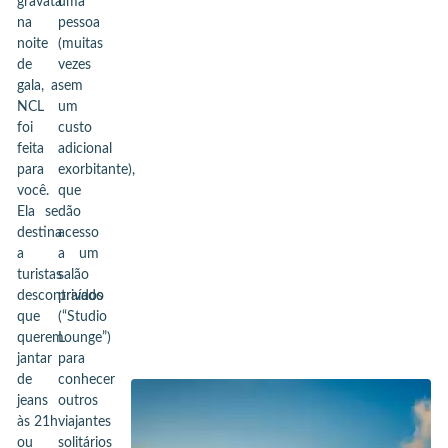
gravata
uma
na
pessoa
noite
(muitas
de
vezes
gala, a
sem
NCL
um
foi
custo
feita
adicional
para
exorbitante),
você.
que
Ela se
dão
destina
acesso
a
a um
turistas
salão
descontraídos
privado
que
(“Studio
querem
Lounge”)
jantar
para
de
conhecer
jeans
outros
às 21h
viajantes
ou
solitários