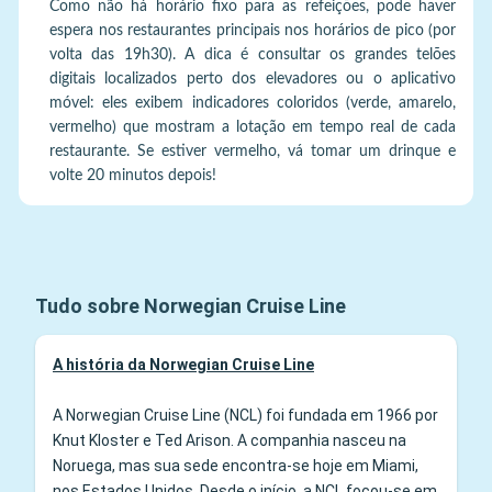
Como não há horário fixo para as refeições, pode haver
espera nos restaurantes principais nos horários de pico (por
volta das 19h30). A dica é consultar os grandes telões
digitais localizados perto dos elevadores ou o aplicativo
móvel: eles exibem indicadores coloridos (verde, amarelo,
vermelho) que mostram a lotação em tempo real de cada
restaurante. Se estiver vermelho, vá tomar um drinque e
volte 20 minutos depois!
Tudo sobre Norwegian Cruise Line
A história da Norwegian Cruise Line
A Norwegian Cruise Line (NCL) foi fundada em 1966 por
Knut Kloster e Ted Arison. A companhia nasceu na
Noruega, mas sua sede encontra‑se hoje em Miami,
nos Estados Unidos. Desde o início, a NCL focou‑se em