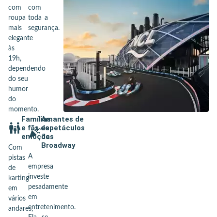
com
com
roupa
toda a
mais
segurança.
elegante
às
19h,
dependendo
do seu
humor
do
momento.
Famílias
Amantes de
e fãs de
espetáculos
emoções
da
Broadway
Com
A
pistas
empresa
de
investe
karting
pesadamente
em
em
vários
entretenimento.
andares,