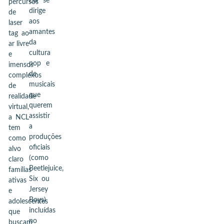
Ela se
percursos
dirige
de
aos
laser
amantes
tag ao
da
ar livre
cultura
e
pop e
imensos
de
complexos
musicais
de
que
realidade
querem
virtual,
assistir
a NCL
a
tem
produções
como
oficiais
alvo
(como
claro
Beetlejuice,
famílias
Six ou
ativas
Jersey
e
Boys)
adolescentes
incluídas
que
no
buscam