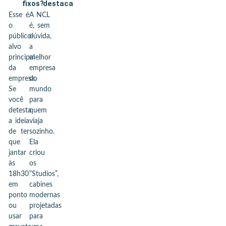
fixos?
destaca
Esse é
A NCL
o
é, sem
público-
dúvida,
alvo
a
principal
melhor
da
empresa
empresa.
do
Se
mundo
você
para
detesta
quem
a ideia
viaja
de ter
sozinho.
que
Ela
jantar
criou
às
os
18h30
“Studios”,
em
cabines
ponto
modernas
ou
projetadas
usar
para