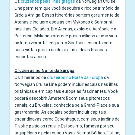
Os
cruzeiros pelas ilhas gregas
da Norwegian Cruise
Line permitem que você descubra o rico patrimônio da
Grécia Antiga. Esses itinerários partem geralmente de
Atenas e incluem escalas em Mykonos e Santorini,
nas ilhas Cíclades. Em Atenas, explore a Acrópole e o
Partenon. Mykonos oferece praias idílicas e uma vida
noturna vibrante, enquanto Santorini encanta com
suas vistas para a caldeira e as aldeias brancas
encostas acima.
Cruzeiros no Norte da Europa
Os itinerários de
cruzeiros no Norte da Europa
da
Norwegian Cruise Line podem incluir escalas nas ilhas
britânicas e em capitais europeias fascinantes. Você
poderá descobrir Amsterdã com seus pitorescos
canais, ou Bruxelas, conhecida pela Grand‑Place e sua
gastronomia. As escalas podem incluir capitais
escandinavas como Copenhague, com seus jardins de
Tivoli e palácios reais, e Estocolmo, famosa por seu
arquipélago e pelo museu Vasa. No mar Báltico, Tallinn,