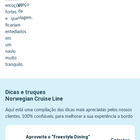
preço
emoções
da
fortes
viagem.
e que
ficariam
entediados
em
um
navio
muito
tranquilo.
Dicas e truques
Norwegian Cruise Line
Aqui está uma compilação das dicas mais apreciadas pelos nossos
clientes, 100% confiáveis, para melhorar a sua experiência a bordo
Aproveite o “Freestyle Dining”