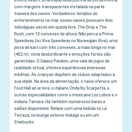
Infinity Beach, uma esplêndida piscina de borda infinita
com margens transparentes instalada na parte
traseira dos navios. Verdadeiros templos de
entretenimento no mar, esses navios possuem dois
toboáguas secos em queda livre, The Drop e The
Rush, com 10 conveses de altura. Não perca a Prima
Speedway (ou Viva Speedway no Norwegian Viva), uma
pista de kart com três conveses, a mais longa no mar
(402 m): vista deslumbrante e emoções fortes são
garantidas. O Galaxy Pavilion, uma sala de jogos de
realidade virtual, oferece experiências imersivas
inéditas. As crianças dispõem de clubes adaptados à
sua idade. Na área da alimentação, o navio oferece um
Food Hall ao ar livre, o italiano Onda By Scarpetta, e
outras especialidades como o mexicano Los Lobos e o
indiano Tamara. Há também numerosos bares e
salões disponíveis. Relaxe com uma bebida no La
Terraza, no lounge exterior Indulge ou em um
Starbucks.