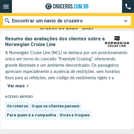
Encontrar um navio de cruzeiro
Norwegian Cruise Line : As nossas ofertas de
cruzeiros 2026 - 2027
Resumo das avaliações dos clientes sobre a
Norwegian Cruise Line
A Norwegian Cruise Line (NCL) se destaca por um posicionamento 
Quando ir?
único em torno do conceito “Freestyle Cruising”, oferecendo 
grande liberdade e um ambiente descontraído. Os passageiros 
Data de partida
apreciam especialmente a ausência de restrições: sem horários 
fixos para as refeições, sem código de vestimenta rígido e a 
Cidades
Companhias
possibilidade de viver o cruzeiro no seu próprio ritmo, em um 
Ver mais
ambiente moderno e acolhedor.

Pesquisar
Os navios, especialmente os mais recentes das classes Breakaway 
ACESSO RÁPIDO
Plus e Prima, oferecem instalações inovadoras e divertidas, como 
Os roteiros
O que os clientes pensam
pistas de karting em alto mar, percursos de arvorismo ou ainda 
Para quem é a companhia
Dicas e truques
amplos espaços ao ar livre. O ambiente a bordo é animado, com 
uma oferta variada de entretenimento que inclui espetáculos de 
qualidade (frequentemente inspirados na Broadway) e diversos 