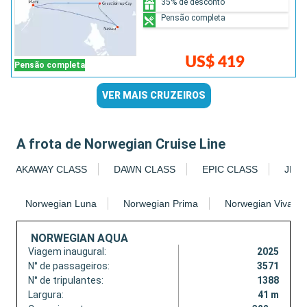
35% de desconto
Pensão completa
US$ 419
Pensão completa
VER MAIS CRUZEIROS
A frota de Norwegian Cruise Line
BREAKAWAY CLASS
DAWN CLASS
EPIC CLASS
JEW
Norwegian Luna
Norwegian Prima
Norwegian Viva
NORWEGIAN AQUA
Viagem inaugural:
2025
N° de passageiros:
3571
N° de tripulantes:
1388
Largura:
41 m