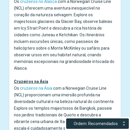
Os
cruzeiros no Alasca
com a Norwegian Cruise Line
(NCL) oferecem uma aventura inesquecível no
coração da natureza selvagem. Explore os
majestosos glaciares da Glacier Bay, observe baleias
em Icy Strait Point e descubra a rica história de
cidades como Juneau e Ketchikan. Os itinerários
incluem excursões únicas, como passeios de
helicóptero sobre o Monte McKinley ou safáris para
observar ursos em seu habitat natural, criando
memórias excepcionais na grandiosidade intocada do
Alasca.
Cruzeiros na Ásia
Os
cruzeiros na Ásia
com a Norwegian Cruise Line
(NCL) proporcionam uma imersão profunda na
diversidade cultural e na beleza natural do continente.
Explore os templos majestosos de Bangkok, passeie
nos jardins tradicionais de Quioto e descubra a
vibrante cena urbana de Xangai e Singapura. Cada
Ordem: Recomendados
escala é cuidadosamente selecionada para revelar a