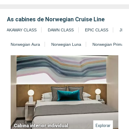
As cabines de Norwegian Cruise Line
BREAKAWAY CLASS
DAWN CLASS
EPIC CLASS
JEW
Norwegian Aura
Norwegian Luna
Norwegian Prima
Cabina interior individual
Explorar