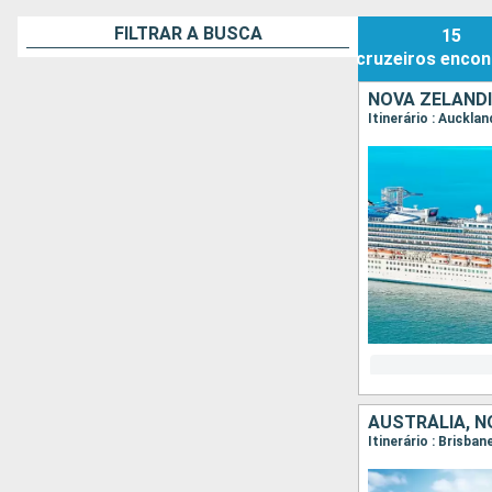
FILTRAR A BUSCA
15
cruzeiros
encon
NOVA ZELÂND
Itinerário : Aucklan
AUSTRÁLIA, N
Itinerário : Brisba