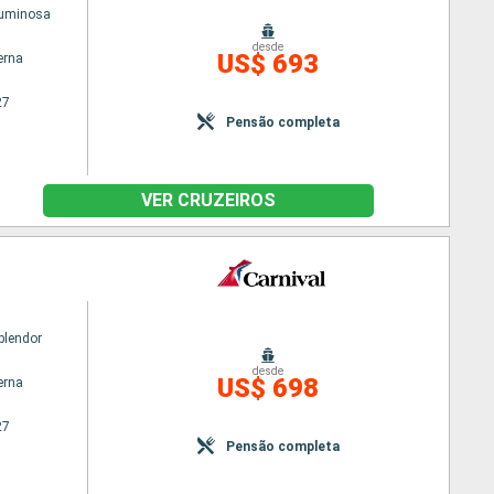
Luminosa
desde
US$ 693
erna
27
Pensão completa
VER CRUZEIROS
plendor
desde
US$ 698
erna
27
Pensão completa