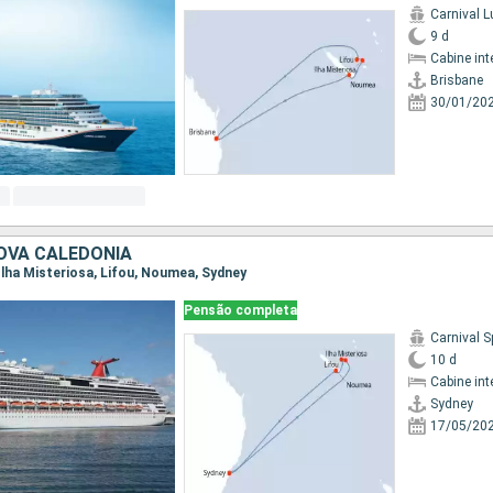
Carnival 
9 d
Cabine int
Brisbane
30/01/20
OVA CALEDÔNIA
, Ilha Misteriosa, Lifou, Noumea, Sydney
Pensão completa
Carnival S
10 d
Cabine int
Sydney
17/05/20