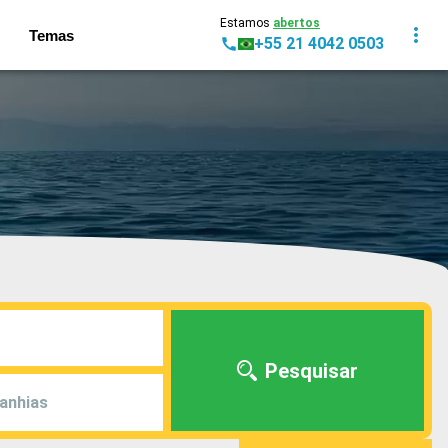
Estamos
abertos
Temas
+55 21 4042 0503
Pesquisar
anhias