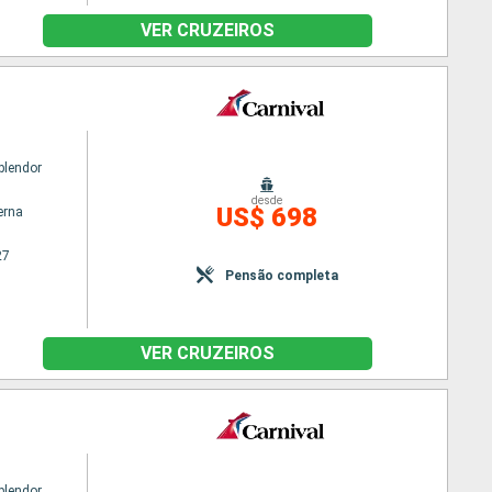
VER CRUZEIROS
plendor
desde
US$ 698
erna
27
Pensão completa
VER CRUZEIROS
plendor