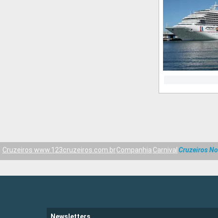
Cruzeiros www.123cruzeiros.com.br
Companhia
Carnival
Cruzeiros No
Newsletters