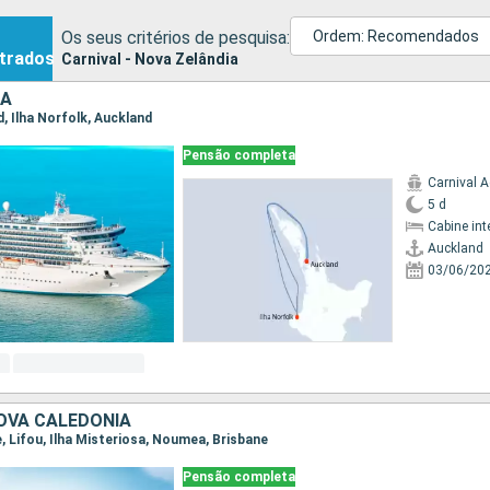
Os seus critérios de pesquisa:
Ordem: Recomendados
trados
Carnival - Nova Zelândia
IA
d, Ilha Norfolk, Auckland
Pensão completa
Carnival 
5 d
Cabine int
Auckland
03/06/20
OVA CALEDÔNIA
ne, Lifou, Ilha Misteriosa, Noumea, Brisbane
Pensão completa