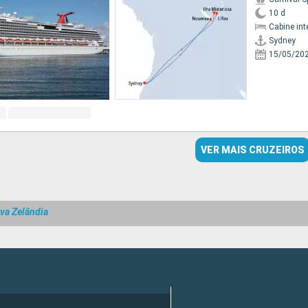
10 d
Cabine int
Sydney
15/05/20
VER MAIS CRUZEIROS
va Zelândia