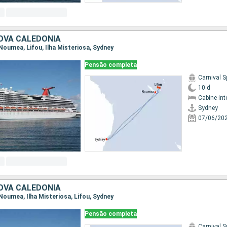
OVA CALEDÔNIA
, Noumea, Lifou, Ilha Misteriosa, Sydney
Pensão completa
Carnival S
10 d
Cabine int
Sydney
07/06/20
OVA CALEDÔNIA
, Noumea, Ilha Misteriosa, Lifou, Sydney
Pensão completa
Carnival S