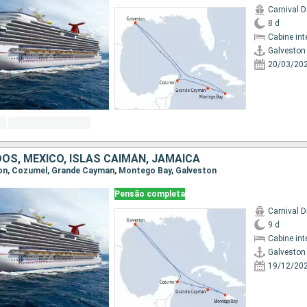
Carnival 
8 d
Cabine int
Galveston
20/03/20
OS, MÉXICO, ISLAS CAIMÁN, JAMAICA
ston, Cozumel, Grande Cayman, Montego Bay, Galveston
Pensão completa
Carnival 
9 d
Cabine int
Galveston
19/12/20