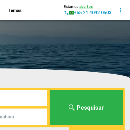
Estamos
abertos
Temas
+55 21 4042 0503
Pesquisar
anhias