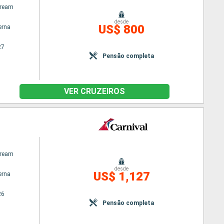
Dream
desde
US$ 800
erna
27
Pensão completa
VER CRUZEIROS
Dream
desde
US$ 1,127
erna
26
Pensão completa