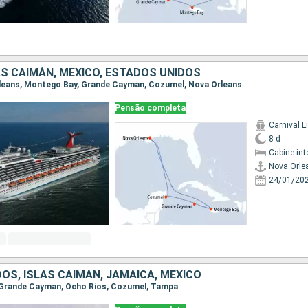
AS CAIMÁN, MÉXICO, ESTADOS UNIDOS
Orleans, Montego Bay, Grande Cayman, Cozumel, Nova Orleans
Pensão completa
Carnival L
8 d
Cabine int
Nova Orle
24/01/20
OS, ISLAS CAIMÁN, JAMAICA, MÉXICO
, Grande Cayman, Ocho Rios, Cozumel, Tampa