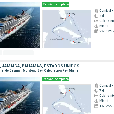
Pensão completa
Carnival H
7 d
Cabine int
Miami
29/11/20
, JAMAICA, BAHAMAS, ESTADOS UNIDOS
, Grande Cayman, Montego Bay, Celebration Key, Miami
Pensão completa
Carnival H
7 d
Cabine int
Miami
13/12/20