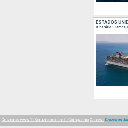
ESTADOS UNID
Itinerário : Tampa
Cruzeiros www.123cruzeiros.com.br
Companhia
Carnival
Cruzeiros Ja