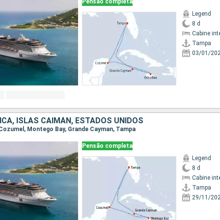
Pensão completa
Legend
8 d
Cabine int
Tampa
03/01/20
ICA, ISLAS CAIMÁN, ESTADOS UNIDOS
, Cozumel, Montego Bay, Grande Cayman, Tampa
Pensão completa
Legend
8 d
Cabine int
Tampa
29/11/20