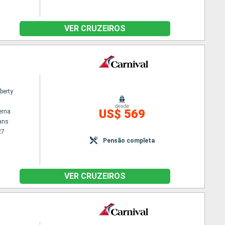
VER CRUZEIROS
iberty
desde
US$ 569
erna
ans
27
Pensão completa
VER CRUZEIROS