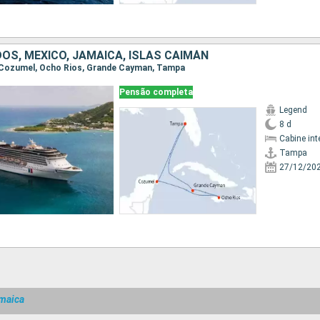
OS, MÉXICO, JAMAICA, ISLAS CAIMÁN
, Cozumel, Ocho Rios, Grande Cayman, Tampa
Pensão completa
Legend
8 d
Cabine int
Tampa
27/12/20
maica