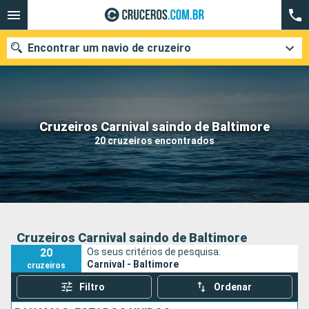
Encontrar um navio de cruzeiro
Quando ir?
Cruzeiros Carnival saindo de Baltimore
20 cruzeiros encontrados
Data de partida
Cidades
Companhias
Pesquisar
Cruzeiros Carnival saindo de Baltimore
20
Os seus critérios de pesquisa:
Carnival - Baltimore
cruzeiros
Filtro
Ordenar