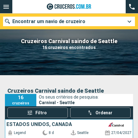
Encontrar um navio de cruzeiro
Cruzeiros Carnival saindo de Seattle
16 cruzeiros encontrados
Quando ir?
Data de partida
Cidades
Companhias
Cruzeiros Carnival saindo de Seattle
16
Os seus critérios de pesquisa:
Pesquisar
Carnival - Seattle
cruzeiros
Filtro
Ordenar
ESTADOS UNIDOS, CANADÁ
Legend
8 d
Seattle
27/04/2027