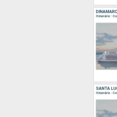
DINAMARC
Itinerário : 
SANTA LU
Itinerário : C