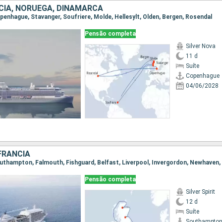
CIA, NORUEGA, DINAMARCA
openhague, Stavanger, Soufriere, Molde, Hellesylt, Olden, Bergen, Rosendal
Pensão completa
Silver Nova
11 d
Suíte
Copenhague
04/06/2028
FRANCIA
Pensão completa
Silver Spirit
12 d
Suíte
Southampto