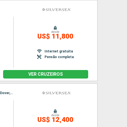
desde
US$ 11,800
Internet gratuita
Pensão completa
VER CRUZEIROS
Itinerário : Southampton, Falmouth, Fishguard, Belfast, Liverpool, Invergordon, Newhaven, Dover, Honfleur
desde
US$ 12,400
n