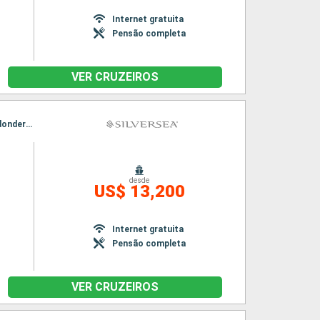
Internet gratuita
Pensão completa
VER CRUZEIROS
Itinerário : Southampton, Portsmouth, St Peter Port, Falmouth, Fishguard, Liverpool, Londonderry, Dundee, Dover
desde
US$ 13,200
n
Internet gratuita
Pensão completa
VER CRUZEIROS