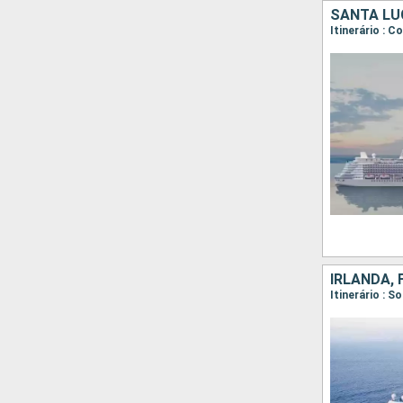
SANTA LU
Itinerário : C
IRLANDA, 