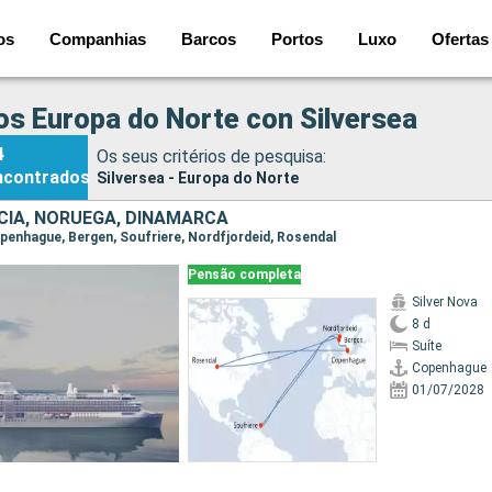
os
Companhias
Barcos
Portos
Luxo
Ofertas
os Europa do Norte con Silversea
4
Os seus critérios de pesquisa:
ncontrados
Silversea - Europa do Norte
CIA, NORUEGA, DINAMARCA
Copenhague, Bergen, Soufriere, Nordfjordeid, Rosendal
Pensão completa
Silver Nova
8 d
Suíte
Copenhague
01/07/2028