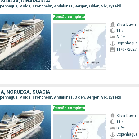
 SUÃCIA, DINAMARCA
Copenhague, Molde, Trondheim, Andalsnes, Bergen, Olden, Vik, Lysekil
Pensão completa
Silver Dawn
11 d
Suíte
Copenhague
11/07/2027
A, NORUEGA, SUÃCIA
Copenhague, Molde, Trondheim, Andalsnes, Olden, Bergen, Vik, Lysekil
Pensão completa
Silver Dawn
11 d
Suíte
Copenhague