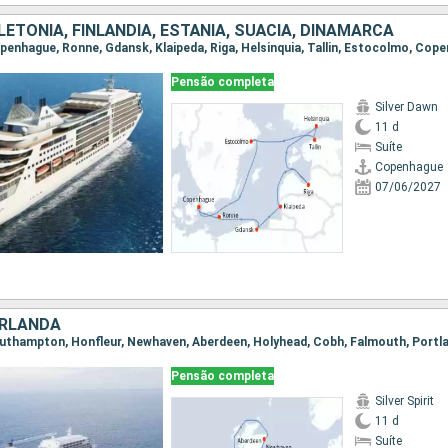
LETÔNIA, FINLÃNDIA, ESTÃNIA, SUÃCIA, DINAMARCA
Pensão completa
Silver Dawn
11 d
Suíte
Copenhague
07/06/2027
IRLANDA
Pensão completa
Silver Spirit
11 d
Suíte