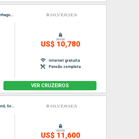
Itinerário : Copenhague, Ronne, Gdansk, Klaipeda, Riga, Helsinquia, Tallin, Estocolmo, Copenhague, Ronne, Gdansk, Klaipeda, Riga, Helsinquia, Tallin, Estocolmo, Copenhague
desde
US$ 10,780
Internet gratuita
Pensão completa
VER CRUZEIROS
Itinerário : Southampton, Honfleur, Newhaven, Aberdeen, Holyhead, Cobh, Falmouth, Portland, Southampton, Honfleur, Newhaven, Aberdeen, Holyhead, Cobh, Falmouth, Portland, Southampton
desde
US$ 11,600