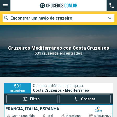
Encontrar um navio de cruzeiro
Quando ir?
Cruzeiros Mediterrâneo con Costa Cruzeiros
531 cruzeiros encontrados
Data de partida
Cidades
Companhias
Pesquisar
531
Os seus critérios de pesquisa:
Costa Cruzeiros - Mediterrâneo
cruzeiros
Filtro
Ordenar
FRANCIA, ITÁLIA, ESPANHA
Costa Smeralda
5 d
Barcelona
07/04/2027