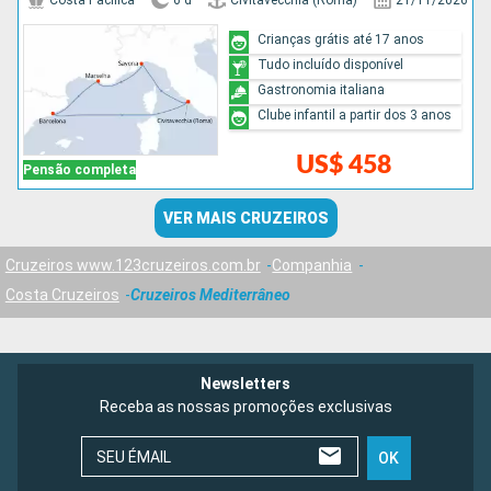
Costa Pacifica
6 d
Civitavecchia (Roma)
21/11/2026
Crianças grátis até 17 anos
Tudo incluído disponível
Gastronomia italiana
Clube infantil a partir dos 3 anos
US$ 458
Pensão completa
VER MAIS CRUZEIROS
Cruzeiros www.123cruzeiros.com.br
Companhia
Costa Cruzeiros
Cruzeiros Mediterrâneo
Newsletters
Receba as nossas promoções exclusivas
SEU ÉMAIL
OK