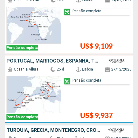
Oceania Sirena
25 d
Lisboa
14/01/2027
Pensão completa
US$ 9,109
Pensão completa
PORTUGAL, MARROCOS, ESPANHA, TUNÍSIA, MALTA, CROÁCIA, ITÁLIA
Oceania Allura
25 d
Lisboa
27/12/2028
Pensão completa
US$ 9,937
Pensão completa
TURQUIA, GRÉCIA, MONTENEGRO, CROÁCIA, ESLOVÃNIA, MALTA, ITÁLIA, FRANCIA, ESPANHA, MARROCOS, PORTUGAL