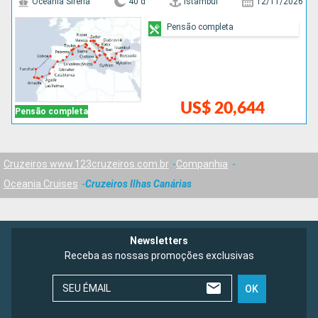
Oceania Sirena
40 d
Istambul
12/11/2026
Pensão completa
US$ 20,644
Pensão completa
Cruzeiros www.123cruzeiros.com.br
Companhia
Oceania Cruises
Cruzeiros Ilhas Canárias
Newsletters
Receba as nossas promoções exclusivas
SEU ÉMAIL
OK