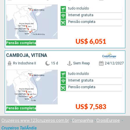
tudo incluído
Internet gratuita
Pensão completa
US$ 6,051
Pensão completa
CAMBOJA, VITENÃ
Rv Indochine II
15 d
Siem Reap
24/12/2027
tudo incluído
Internet gratuita
Pensão completa
US$ 7,583
Pensão completa
Cruzeiros www.123cruzeiros.com.br
Companhia
CroisiEurope
Cruzeiros TailÃndia