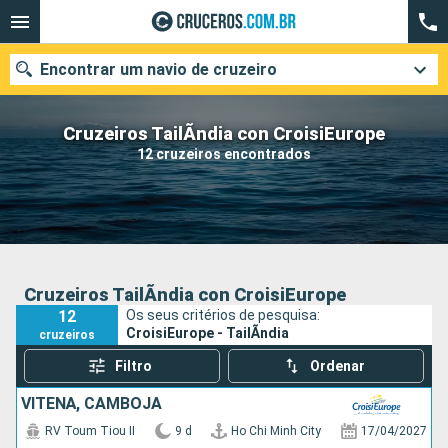
Encontrar um navio de cruzeiro
Cruzeiros TailÃndia con CroisiEurope
12 cruzeiros encontrados
Quando ir?
Data de partida
Cidades
Companhias
Cruzeiros TailÃndia con CroisiEurope
12
Os seus critérios de pesquisa:
Pesquisar
CroisiEurope - TailÃndia
cruzeiros
Filtro
Ordenar
VITENÃ, CAMBOJA
RV Toum Tiou II
9 d
Ho Chi Minh City
17/04/2027