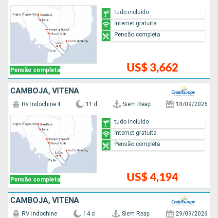
tudo incluído
Internet gratuita
Pensão completa
US$ 3,662
Pensão completa
CAMBOJA, VITENÃ
Rv Indochine II
11 d
Siem Reap
18/09/2026
tudo incluído
Internet gratuita
Pensão completa
US$ 4,194
Pensão completa
CAMBOJA, VITENÃ
RV indochine
14 d
Siem Reap
29/09/2026