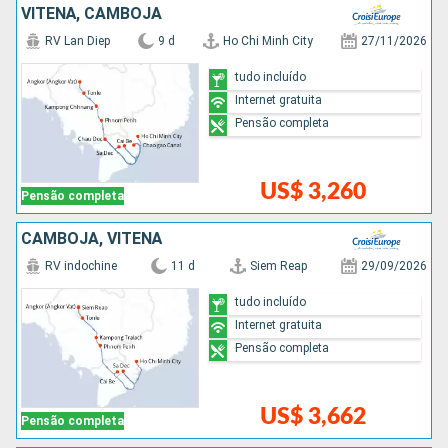
VITENÃ, CAMBOJA
RV Lan Diep
9 d
Ho Chi Minh City
27/11/2026
tudo incluído
Internet gratuita
Pensão completa
US$ 3,260
Pensão completa
CAMBOJA, VITENÃ
RV indochine
11 d
Siem Reap
29/09/2026
tudo incluído
Internet gratuita
Pensão completa
US$ 3,662
Pensão completa