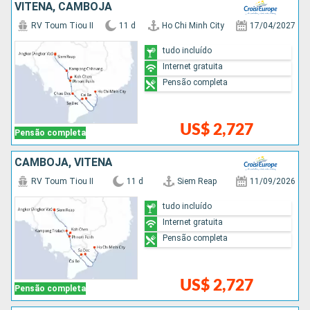
VITENÃ, CAMBOJA
RV Toum Tiou II
11 d
Ho Chi Minh City
17/04/2027
tudo incluído
Internet gratuita
Pensão completa
US$ 2,727
Pensão completa
CAMBOJA, VITENÃ
RV Toum Tiou II
11 d
Siem Reap
11/09/2026
tudo incluído
Internet gratuita
Pensão completa
US$ 2,727
Pensão completa