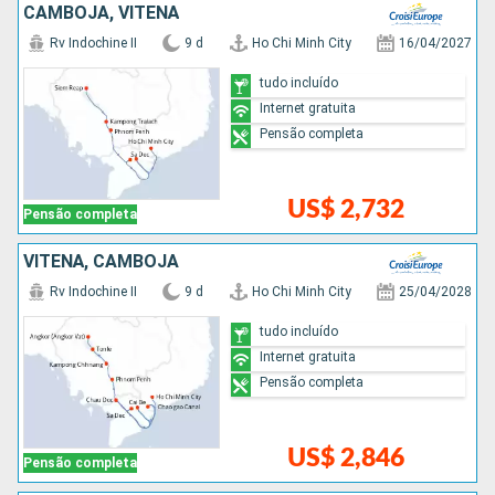
CAMBOJA, VITENÃ
Rv Indochine II
9 d
Ho Chi Minh City
16/04/2027
tudo incluído
Internet gratuita
Pensão completa
US$ 2,732
Pensão completa
VITENÃ, CAMBOJA
Rv Indochine II
9 d
Ho Chi Minh City
25/04/2028
tudo incluído
Internet gratuita
Pensão completa
US$ 2,846
Pensão completa