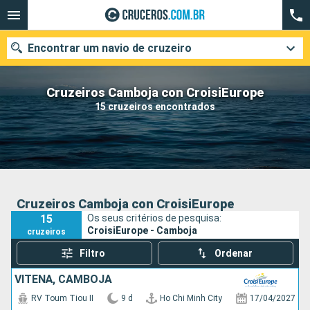
Encontrar um navio de cruzeiro
Cruzeiros Camboja con CroisiEurope
15 cruzeiros encontrados
Quando ir?
Data de partida
Cidades
Companhias
Cruzeiros Camboja con CroisiEurope
15
Os seus critérios de pesquisa:
Pesquisar
CroisiEurope - Camboja
cruzeiros
Filtro
Ordenar
VITENÃ, CAMBOJA
RV Toum Tiou II
9 d
Ho Chi Minh City
17/04/2027