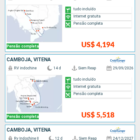
tudo incluído
Internet gratuita
Pensão completa
US$ 4,194
Pensão completa
CAMBOJA, VITENÃ
RV indochine
14 d
Siem Reap
29/09/2026
tudo incluído
Internet gratuita
Pensão completa
US$ 5,518
Pensão completa
CAMBOJA, VITENÃ
Rv Indochine II
12 d
Siem Reap
24/12/2027