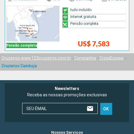
tudo incluído
Internet gratuita
Pensão completa
US$ 7,583
Pensão completa
Cruzeiros www.123cruzeiros.com.br
Companhia
CroisiEurope
Cruzeiros Camboja
Newsletters
Receba as nossas promoções exclusivas
SEU ÉMAIL
OK
Nossos Serviços