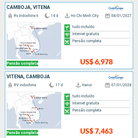
CAMBOJA, VITENÃ
Rv Indochine II
14 d
Ho Chi Minh City
08/01/2027
tudo incluído
Internet gratuita
Pensão completa
US$ 6,978
Pensão completa
VITENÃ, CAMBOJA
RV indochine
17 d
Hanoi
07/01/2028
tudo incluído
Internet gratuita
Pensão completa
US$ 7,463
Pensão completa