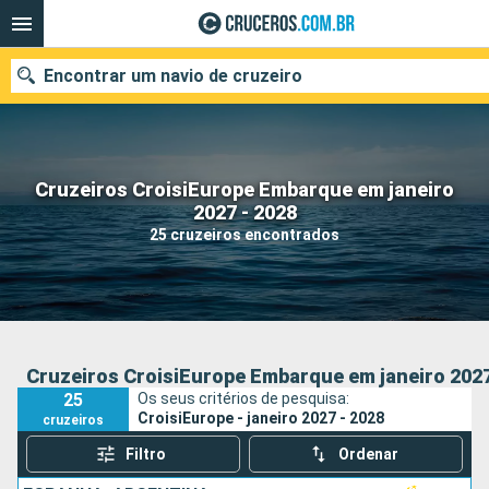
Encontrar um navio de cruzeiro
Cruzeiros CroisiEurope Embarque em janeiro
Quando ir?
2027 - 2028
25 cruzeiros encontrados
Data de partida
Cidades
Companhias
Pesquisar
Cruzeiros CroisiEurope Embarque em janeiro 2027
25
Os seus critérios de pesquisa:
CroisiEurope - janeiro 2027 - 2028
cruzeiros
Filtro
Ordenar