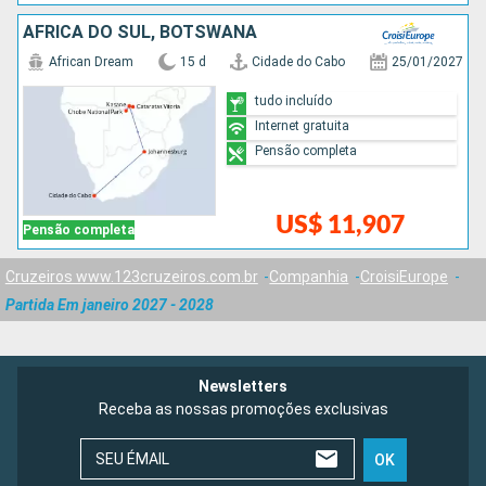
AFRICA DO SUL, BOTSWANA
African Dream
15 d
Cidade do Cabo
25/01/2027
tudo incluído
Internet gratuita
Pensão completa
US$ 11,907
Pensão completa
Cruzeiros www.123cruzeiros.com.br
Companhia
CroisiEurope
Partida Em janeiro 2027 - 2028
Newsletters
Receba as nossas promoções exclusivas
SEU ÉMAIL
OK