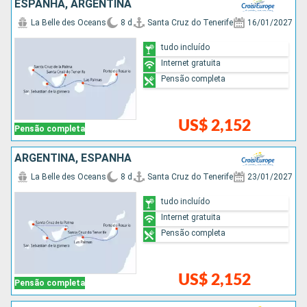
ESPANHA, ARGENTINA
La Belle des Oceans
8 d
Santa Cruz do Tenerife
16/01/2027
tudo incluído
Internet gratuita
Pensão completa
US$ 2,152
Pensão completa
ARGENTINA, ESPANHA
La Belle des Oceans
8 d
Santa Cruz do Tenerife
23/01/2027
tudo incluído
Internet gratuita
Pensão completa
US$ 2,152
Pensão completa