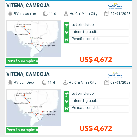
VITENÃ, CAMBOJA
RV indochine
11 d
Ho Chi Minh City
29/01/2028
tudo incluído
Internet gratuita
Pensão completa
US$ 4,672
Pensão completa
VITENÃ, CAMBOJA
RV Lan Diep
11 d
Ho Chi Minh City
03/01/2028
tudo incluído
Internet gratuita
Pensão completa
US$ 4,672
Pensão completa