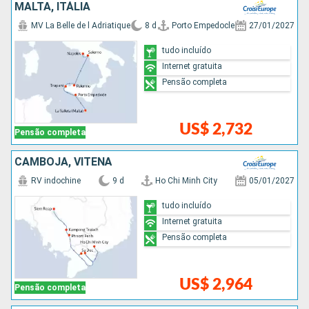
MALTA, ITÁLIA
MV La Belle de l Adriatique
8 d
Porto Empedocle
27/01/2027
tudo incluído
Internet gratuita
Pensão completa
US$ 2,732
Pensão completa
CAMBOJA, VITENÃ
RV indochine
9 d
Ho Chi Minh City
05/01/2027
tudo incluído
Internet gratuita
Pensão completa
US$ 2,964
Pensão completa