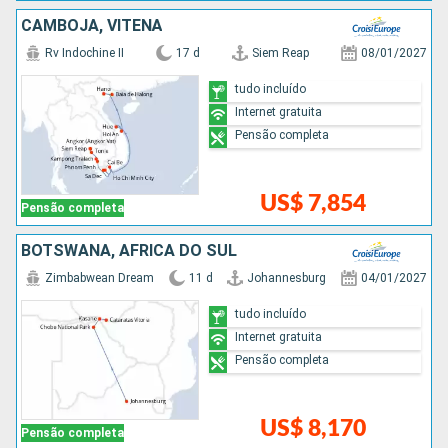
CAMBOJA, VITENÃ
Rv Indochine II
17 d
Siem Reap
08/01/2027
tudo incluído
Internet gratuita
Pensão completa
US$ 7,854
Pensão completa
BOTSWANA, AFRICA DO SUL
Zimbabwean Dream
11 d
Johannesburg
04/01/2027
tudo incluído
Internet gratuita
Pensão completa
US$ 8,170
Pensão completa