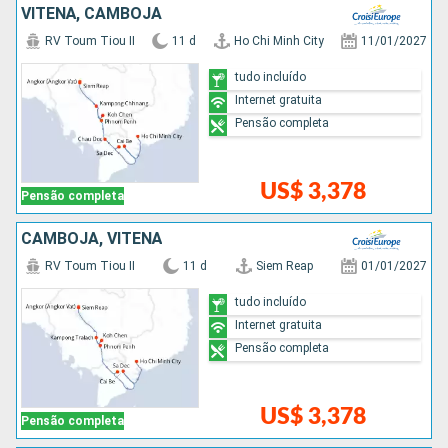
VITENÃ, CAMBOJA
RV Toum Tiou II
11 d
Ho Chi Minh City
11/01/2027
tudo incluído
Internet gratuita
Pensão completa
US$ 3,378
Pensão completa
CAMBOJA, VITENÃ
RV Toum Tiou II
11 d
Siem Reap
01/01/2027
tudo incluído
Internet gratuita
Pensão completa
US$ 3,378
Pensão completa