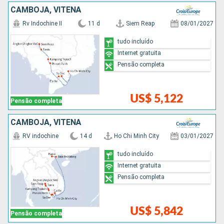
CAMBOJA, VITENÃ
Rv Indochine II
11 d
Siem Reap
08/01/2027
tudo incluído
Internet gratuita
Pensão completa
US$ 5,122
Pensão completa
CAMBOJA, VITENÃ
RV indochine
14 d
Ho Chi Minh City
03/01/2027
tudo incluído
Internet gratuita
Pensão completa
US$ 5,842
Pensão completa