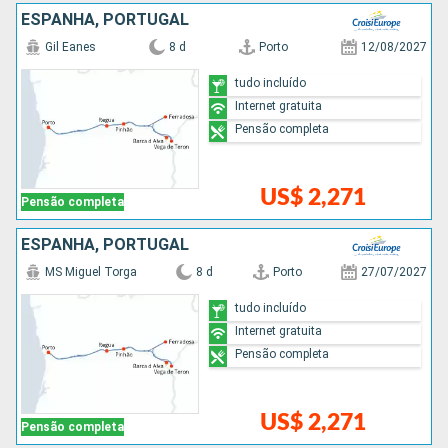
ESPANHA, PORTUGAL
Gil Eanes
8 d
Porto
12/08/2027
tudo incluído
Internet gratuita
Pensão completa
US$ 2,271
Pensão completa
ESPANHA, PORTUGAL
MS Miguel Torga
8 d
Porto
27/07/2027
tudo incluído
Internet gratuita
Pensão completa
US$ 2,271
Pensão completa