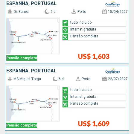
ESPANHA, PORTUGAL
Gil Eanes
6 d
Porto
15/04/2027
tudo incluído
Internet gratuita
Pensão completa
US$ 1,603
Pensão completa
ESPANHA, PORTUGAL
MS Miguel Torga
6 d
Porto
22/07/2027
tudo incluído
Internet gratuita
Pensão completa
US$ 1,609
Pensão completa