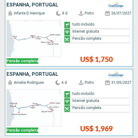
ESPANHA, PORTUGAL
Infante D Henrique
8 d
Porto
26/07/2027
tudo incluído
Internet gratuita
Pensão completa
US$ 1,750
Pensão completa
ESPANHA, PORTUGAL
Amalia Rodrigues
6 d
Porto
31/05/2027
tudo incluído
Internet gratuita
Pensão completa
US$ 1,969
Pensão completa