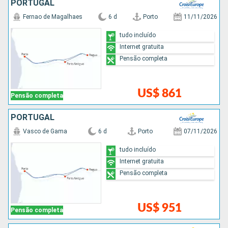
PORTUGAL
Fernao de Magalhaes
6 d
Porto
11/11/2026
tudo incluído
Internet gratuita
Pensão completa
US$ 861
Pensão completa
PORTUGAL
Vasco de Gama
6 d
Porto
07/11/2026
tudo incluído
Internet gratuita
Pensão completa
US$ 951
Pensão completa