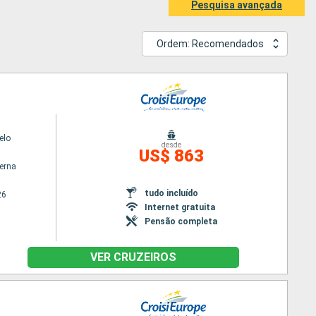
Pesquisa avançada
Ordem: Recomendados
elo
desde
US$ 863
terna
tudo incluído
26
Internet gratuita
Pensão completa
VER CRUZEIROS