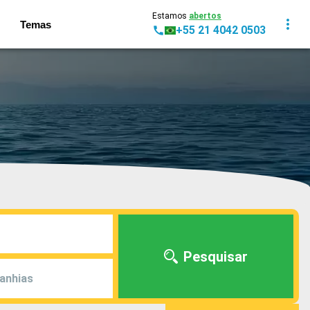
Estamos
abertos
Temas
+55 21 4042 0503
Pesquisar
anhias