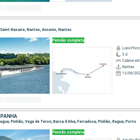
, Saint Nazaire, Nantes, Ancenis, Nantes
Pensão completa
Loire Prin
5 d
Cabine ex
Nantes
13/08/20
SPANHA
 Regua, Pinhão, Vega de Teron, Barca d Alva, Ferradosa, Pinhão, Regua, Porto
Pensão completa