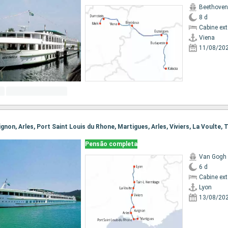
Beethoven
8 d
Cabine ex
Viena
11/08/20
Pensão completa
Van Gogh
6 d
Cabine ex
Lyon
13/08/20