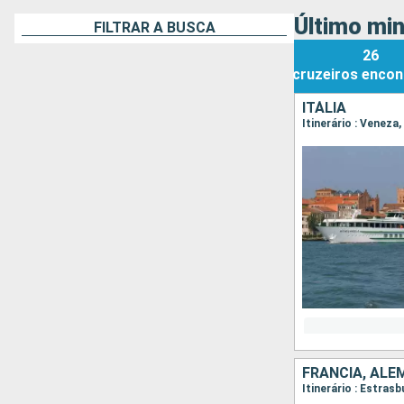
Último min
FILTRAR A BUSCA
26
cruzeiros
encon
ITÁLIA
Itinerário : Veneza
FRANCIA, AL
Itinerário : Estra