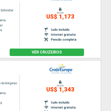
 Schmitter
desde
US$ 1,173
terna
go
tudo incluído
26
Internet gratuita
Pensão completa
VER CRUZEIROS
 de Bergerac
desde
US$ 1,343
terna
tudo incluído
26
Internet gratuita