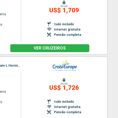
desde
US$ 1,709
terna
tudo incluído
26
Internet gratuita
Pensão completa
VER CRUZEIROS
Itinerário : Lyon, Avignon, Arles, Port Saint Louis du Rhone, Martigues, Arles, Viviers, La Voulte, Tain-L Hermitage, Lyon
desde
US$ 1,726
terna
tudo incluído
26
Internet gratuita
Pensão completa