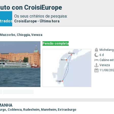
uto con CroisiEurope
Os seus critérios de pesquisa:
trados
CroisiEurope - Última hora
, Mazzorbo, Chioggia, Veneza
Pensão completa
Michelang
6 d
Cabine ex
Veneza
11/08/20
EMANHA
sburgo, Coblenca, Rudesheim, Mannheim, Estrasburgo