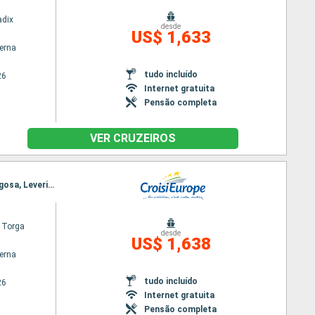
adix
desde
US$ 1,633
terna
tudo incluído
26
Internet gratuita
Pensão completa
VER CRUZEIROS
Itinerário : Porto, Regua, Pinhão, Vega de Teron, Barca d Alva, Senhora da Ribeira, Ferradosa, Folgosa, Leverinho, Porto
 Torga
desde
US$ 1,638
terna
tudo incluído
26
Internet gratuita
Pensão completa