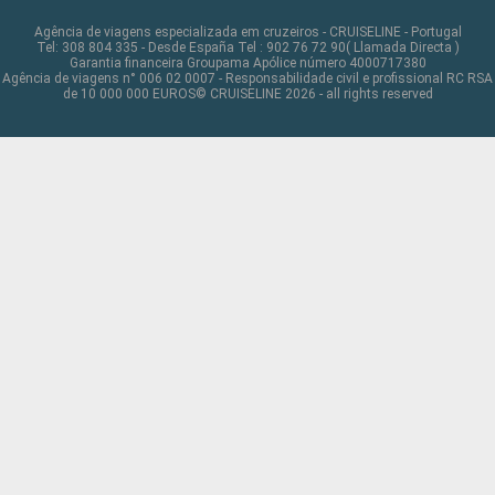
Agência de viagens especializada em cruzeiros - CRUISELINE - Portugal
Tel: 308 804 335 - Desde España Tel : 902 76 72 90( Llamada Directa )
Garantia financeira Groupama Apólice número 4000717380
Agência de viagens n° 006 02 0007 - Responsabilidade civil e profissional RC RSA
de 10 000 000 EUROS© CRUISELINE 2026 - all rights reserved