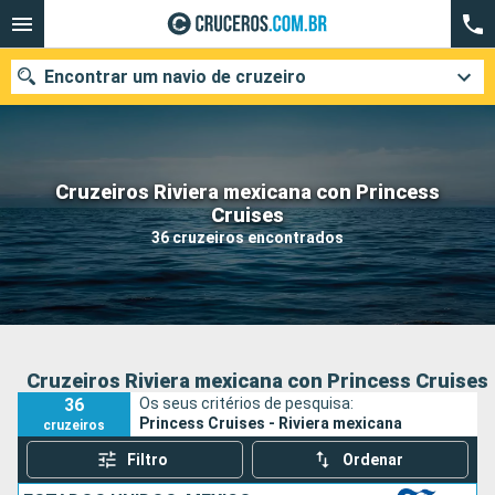
Encontrar um navio de cruzeiro
Cruzeiros Riviera mexicana con Princess
Quando ir?
Cruises
36 cruzeiros encontrados
Data de partida
Cidades
Companhias
Pesquisar
Cruzeiros Riviera mexicana con Princess Cruises
36
Os seus critérios de pesquisa:
Princess Cruises - Riviera mexicana
cruzeiros
Filtro
Ordenar