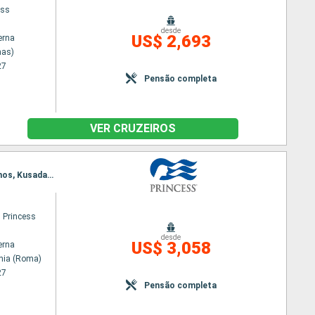
ess
desde
US$ 2,693
erna
nas)
27
Pensão completa
VER CRUZEIROS
Itinerário : Civitavecchia (Roma), Salerno, Messina, Palermo, La Valleta (Malta), Santorini, Mykonos, Kusadasi, Heraklion, Pireu (Atenas), Heraklion, Kusadasi, Rodes, Mykonos, Chania, La Valleta (Malta), Palermo, Messina, Napoles, Civitavecchia (Roma)
 Princess
desde
US$ 3,058
erna
chia (Roma)
27
Pensão completa