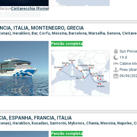
mbarque
Civitavecchia (Roma)
NCIA, ITÁLIA, MONTENEGRO, GRÉCIA
Pensão completa
Sun Princ
19 d
Cabine int
Pireu (Ate
06/06/20
IA, ESPANHA, FRANCIA, ITÁLIA
Pensão completa