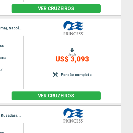
VER CRUZEIROS
Itinerário : Barcelona, Palma de Maiorca, Marselha, Genova, Ajaccio, La Spezia, Civitavecchia (Roma), Napoles, Chania, Kusadasi, Mykonos, Pireu (Atenas), Santorini, Bar, Corfu, Messina, Barcelona
ess
desde
US$ 3,093
erna
27
Pensão completa
VER CRUZEIROS
Itinerário : Barcelona, Ibiza, Marselha, Ajaccio, La Spezia, Civitavecchia (Roma), Napoles, Chania, Kusadasi, Mykonos, Pireu (Atenas), Santorini, Bar, Corfu, Messina, Barcelona