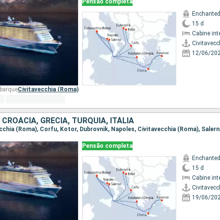
Pensão completa
Enchanted
15 d
Cabine int
Civitavec
12/06/20
mbarque
Civitavecchia (Roma)
CROÁCIA, GRÉCIA, TURQUIA, ITÁLIA
Pensão completa
Enchanted
15 d
Cabine int
Civitavec
19/06/20