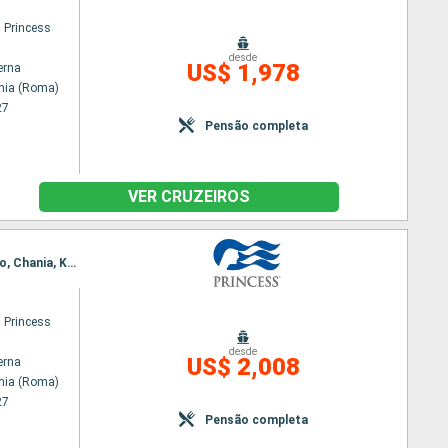
 Princess
desde
US$ 1,978
erna
chia (Roma)
27
Pensão completa
VER CRUZEIROS
Itinerário : Civitavecchia (Roma), Corfu, Kotor, Dubrovnik, Napoles, Civitavecchia (Roma), Salerno, Chania, Kusadasi, Katakolon / Olimpia, Civitavecchia (Roma)
 Princess
desde
US$ 2,008
erna
chia (Roma)
27
Pensão completa