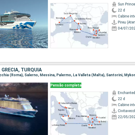
Sun Princ
22 d
Cabine int
Pireu (Ate
04/07/20
, GRÉCIA, TURQUIA
Pensão completa
Enchanted
22 d
Cabine int
Civitavec
22/05/20