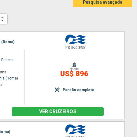
Pesquisa avançada
ia (Roma)
 Princess
desde
US$ 896
erna
chia (Roma)
27
Pensão completa
VER CRUZEIROS
(Roma)