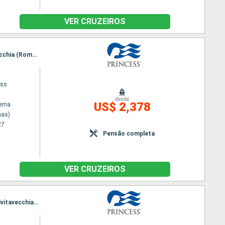
VER CRUZEIROS
Itinerário : Pireu (Atenas), Heraklion, Bar, Corfu, Messina, Barcelona, Marselha, Genova, Civitavecchia (Roma), Napoles, Bar, Corfu, Chania, Mykonos, Pireu (Atenas)
ess
desde
US$ 2,378
erna
nas)
27
Pensão completa
VER CRUZEIROS
Itinerário : Pireu (Atenas), Heraklion, Kusadasi, Santorini, Mykonos, Chania, Messina, Napoles, Civitavecchia (Roma), Barcelona, Marselha, Santa Margarida, Civitavecchia (Roma), Napoles, Palermo, Heraklion, Kusadasi, Mykonos, Pireu (Atenas)