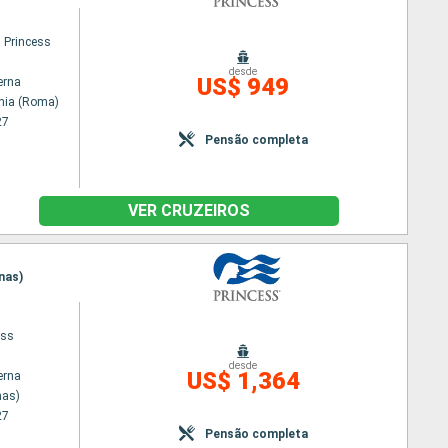
 Princess
desde
US$ 949
erna
chia (Roma)
27
Pensão completa
VER CRUZEIROS
enas)
ess
desde
US$ 1,364
erna
nas)
27
Pensão completa