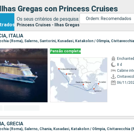
Ilhas Gregas con Princess Cruises
Os seus critérios de pesquisa:
Ordem: Recomendados
trados
Princess Cruises - Ilhas Gregas
IA, ITÁLIA
vecchia (Roma), Salerno, Santorini, Kusadasi, Katakolon / Olimpia, Civitavecch
Pensão completa
Enchanted
8 d
Cabine int
Civitavec
06/11/20
IA, GRÉCIA
vecchia (Roma), Salerno, Chania, Kusadasi, Katakolon / Olimpia, Civitavecchia 