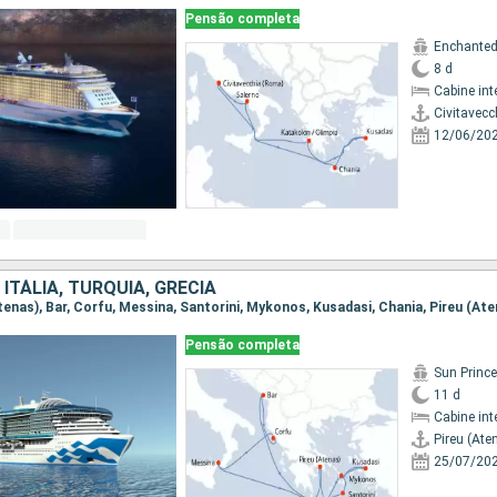
Pensão completa
Enchanted
8 d
Cabine int
Civitavec
12/06/20
ITÁLIA, TURQUIA, GRÉCIA
(Atenas), Bar, Corfu, Messina, Santorini, Mykonos, Kusadasi, Chania, Pireu (At
Pensão completa
Sun Princ
11 d
Cabine int
Pireu (Ate
25/07/20