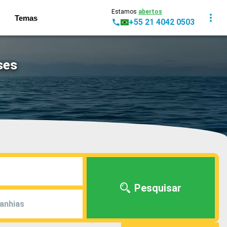
Estamos
abertos
Temas
+55 21 4042 0503
ses
Pesquisar
anhias