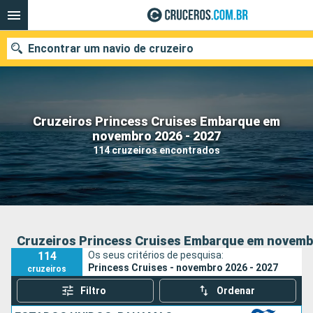
Encontrar um navio de cruzeiro
Cruzeiros Princess Cruises Embarque em
Quando ir?
novembro 2026 - 2027
114 cruzeiros encontrados
Data de partida
Cidades
Companhias
Pesquisar
Cruzeiros Princess Cruises Embarque em novembr
114
Os seus critérios de pesquisa:
Princess Cruises - novembro 2026 - 2027
cruzeiros
Filtro
Ordenar