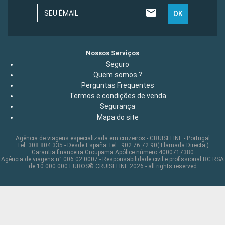
SEU ÉMAIL
OK
Nossos Serviços
Seguro
Quem somos ?
Perguntas Frequentes
Termos e condições de venda
Segurança
Mapa do site
Agência de viagens especializada em cruzeiros - CRUISELINE - Portugal
Tel: 308 804 335 - Desde España Tel : 902 76 72 90( Llamada Directa )
Garantia financeira Groupama Apólice número 4000717380
Agência de viagens n° 006 02 0007 - Responsabilidade civil e profissional RC RSA
de 10 000 000 EUROS© CRUISELINE 2026 - all rights reserved