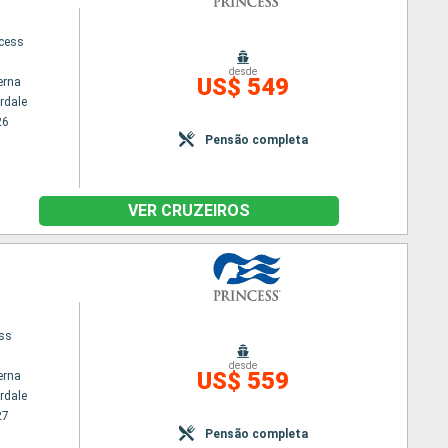
ncess
desde
US$ 549
erna
rdale
26
Pensão completa
VER CRUZEIROS
ess
desde
US$ 559
erna
rdale
27
Pensão completa