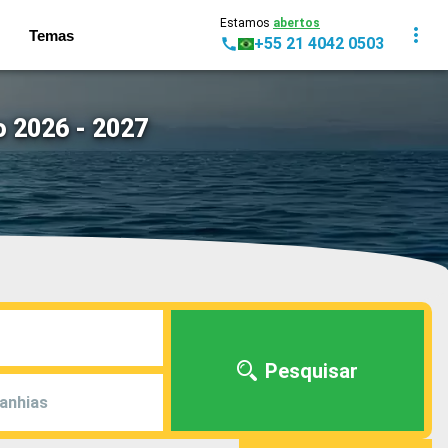
Estamos
abertos
Temas
+55 21 4042 0503
 2026 - 2027
Pesquisar
anhias