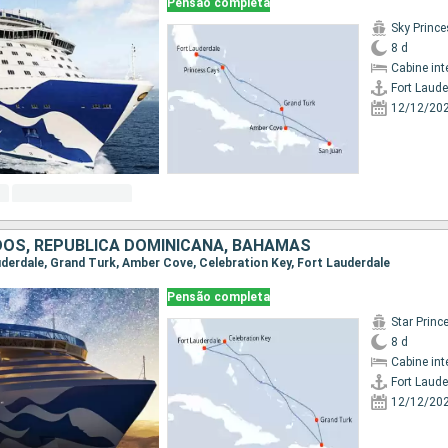
Pensão completa
Sky Princ
8 d
Cabine int
Fort Laude
12/12/20
DOS, REPUBLICA DOMINICANA, BAHAMAS
auderdale, Grand Turk, Amber Cove, Celebration Key, Fort Lauderdale
Pensão completa
Star Princ
8 d
Cabine int
Fort Laude
12/12/20