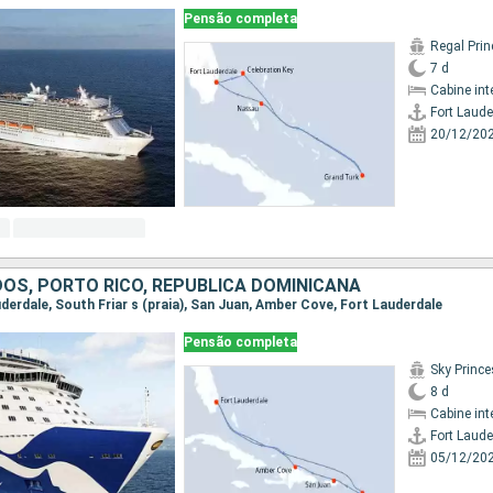
Pensão completa
Regal Pri
7 d
Cabine int
Fort Laude
20/12/20
OS, PORTO RICO, REPUBLICA DOMINICANA
auderdale, South Friar s (praia), San Juan, Amber Cove, Fort Lauderdale
Pensão completa
Sky Princ
8 d
Cabine int
Fort Laude
05/12/20