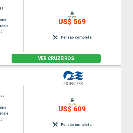
ess
desde
US$ 569
erna
rdale
27
Pensão completa
VER CRUZEIROS
ess
desde
US$ 609
erna
rdale
26
Pensão completa