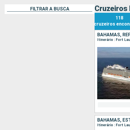
Cruzeiros
FILTRAR A BUSCA
118
cruzeiros
encon
BAHAMAS, RE
Itinerário : Fort L
BAHAMAS, ES
Itinerário : Fort L