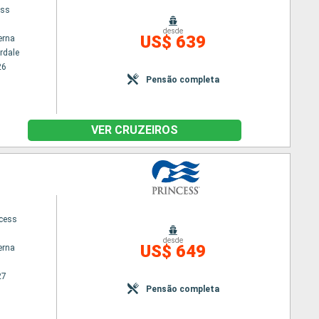
ess
desde
US$ 639
erna
rdale
26
Pensão completa
VER CRUZEIROS
ncess
desde
US$ 649
erna
27
Pensão completa