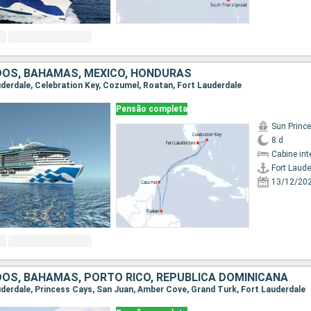
DOS, BAHAMAS, MÉXICO, HONDURAS
auderdale, Celebration Key, Cozumel, Roatan, Fort Lauderdale
Pensão completa
Sun Princ
8 d
Cabine int
Fort Laude
13/12/20
OS, BAHAMAS, PORTO RICO, REPUBLICA DOMINICANA
auderdale, Princess Cays, San Juan, Amber Cove, Grand Turk, Fort Lauderdale