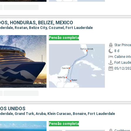
OS, HONDURAS, BELIZE, MÉXICO
auderdale, Roatan, Belize City, Cozumel, Fort Lauderdale
Pensão completa
Star Princ
8 d
Cabine int
Fort Laude
05/12/20
DOS UNIDOS
auderdale, Grand Turk, Aruba, Klein Curacao, Bonaire, Fort Lauderdale
Pensão completa