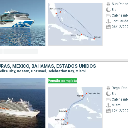
Sun Princ
8 d
Cabine int
Fort Laude
06/12/20
URAS, MÉXICO, BAHAMAS, ESTADOS UNIDOS
 Belize City, Roatan, Cozumel, Celebration Key, Miami
Pensão completa
Regal Pri
8 d
Cabine int
Miami
12/12/20