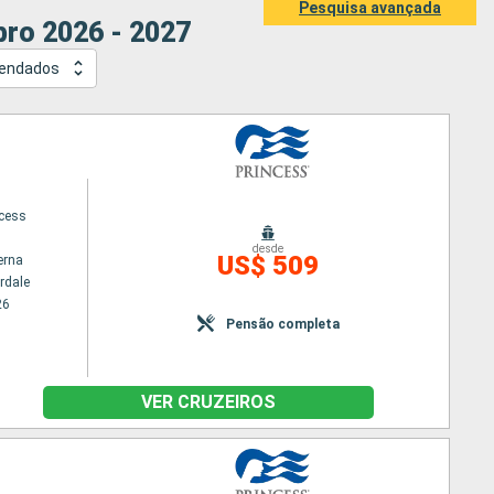
Pesquisa avançada
ro 2026 - 2027
endados
ncess
desde
US$ 509
erna
rdale
26
Pensão completa
VER CRUZEIROS