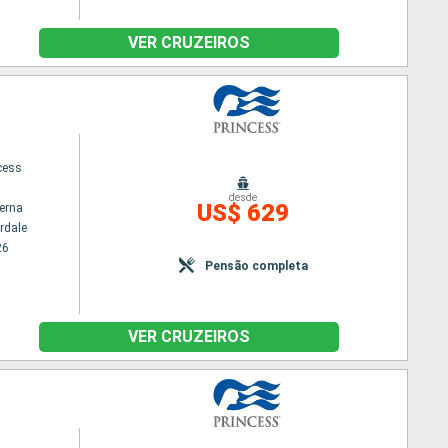
VER CRUZEIROS
cess
desde
US$ 629
terna
rdale
26
Pensão completa
VER CRUZEIROS