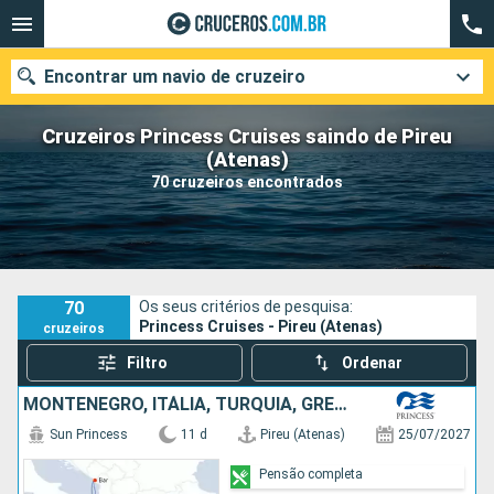
Encontrar um navio de cruzeiro
Cruzeiros Princess Cruises saindo de Pireu
(Atenas)
70 cruzeiros encontrados
Quando ir?
Data de partida
Cidades
Companhias
70
Os seus critérios de pesquisa:
Princess Cruises - Pireu (Atenas)
cruzeiros
Pesquisar
Filtro
Ordenar
MONTENEGRO, ITÁLIA, TURQUIA, GRÉCIA
Sun Princess
11 d
Pireu (Atenas)
25/07/2027
Pensão completa