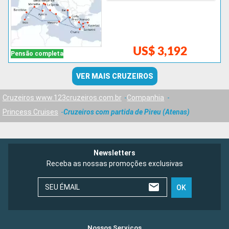
US$ 3,192
Pensão completa
VER MAIS CRUZEIROS
Cruzeiros www.123cruzeiros.com.br
Companhia
Princess Cruises
Cruzeiros com partida de Pireu (Atenas)
Newsletters
Receba as nossas promoções exclusivas
SEU ÉMAIL
OK
Nossos Serviços