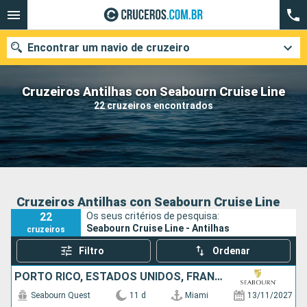
Encontrar um navio de cruzeiro
Cruzeiros Antilhas con Seabourn Cruise Line
22 cruzeiros encontrados
Quando ir?
Data de partida
Cidades
Companhias
Cruzeiros Antilhas con Seabourn Cruise Line
22
Os seus critérios de pesquisa:
Pesquisar
Seabourn Cruise Line - Antilhas
cruzeiros
Filtro
Ordenar
PORTO RICO, ESTADOS UNIDOS, FRANCIA
Seabourn Quest
11 d
Miami
13/11/2027