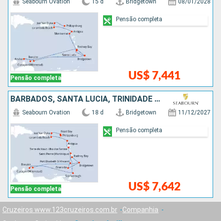
Seabourn Ovation
15 d
Bridgetown
08/01/2028
Pensão completa
US$ 7,441
Pensão completa
BARBADOS, SANTA LUCIA, TRINIDADE E TOBAGO, GRENADA, SÃO VINCENTE E GRANADINAS, ANTIGUA E BARBUDA, ESTADOS UNIDOS
Seabourn Ovation
18 d
Bridgetown
11/12/2027
Pensão completa
US$ 7,642
Pensão completa
Cruzeiros www.123cruzeiros.com.br
Companhia