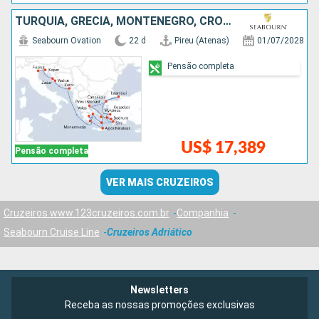
TURQUIA, GRÉCIA, MONTENEGRO, CROÁCIA, ESLOVÃNIA, ITÁLIA
Seabourn Ovation
22 d
Pireu (Atenas)
01/07/2028
Pensão completa
US$ 17,389
Pensão completa
VER MAIS CRUZEIROS
Cruzeiros www.123cruzeiros.com.br
Companhia
Seabourn Cruise Line
Cruzeiros Adriático
Newsletters
Receba as nossas promoções exclusivas