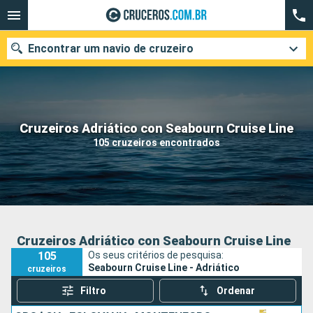
Encontrar um navio de cruzeiro
Quando ir?
Cruzeiros Adriático con Seabourn Cruise Line
105 cruzeiros encontrados
Data de partida
Cidades
Companhias
Pesquisar
Cruzeiros Adriático con Seabourn Cruise Line
105
Os seus critérios de pesquisa:
Seabourn Cruise Line - Adriático
cruzeiros
Filtro
Ordenar