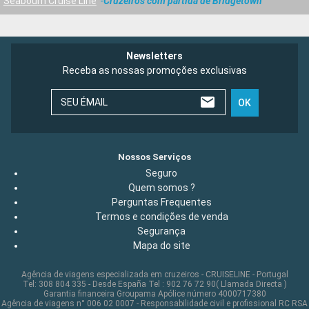
Seabourn Cruise Line
Cruzeiros com partida de Bridgetown
Newsletters
Receba as nossas promoções exclusivas
SEU ÉMAIL
OK
Nossos Serviços
Seguro
Quem somos ?
Perguntas Frequentes
Termos e condições de venda
Segurança
Mapa do site
Agência de viagens especializada em cruzeiros - CRUISELINE - Portugal
Tel: 308 804 335 - Desde España Tel : 902 76 72 90( Llamada Directa )
Garantia financeira Groupama Apólice número 4000717380
Agência de viagens n° 006 02 0007 - Responsabilidade civil e profissional RC RSA