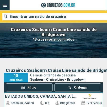
Encontrar um navio de cruzeiro
Cruzeiros Seabourn Cruise Line saindo de
Bridgetown
18 cruzeiros encontrados
Quando ir?
Data de partida
Cidades
Companhias
Cruzeiros Seabourn Cruise Line saindo de Bridg
18
Os seus critérios de pesquisa:
Pesquisar
Seabourn Cruise Line - Bridgetown
cruzeiros
Filtro
Ordenar
ESTADOS UNIDOS, CANADÁ, SANTA LUCIA, BARBADOS
Seabourn Ovation
8 d
Bridgetown
12/12/2026