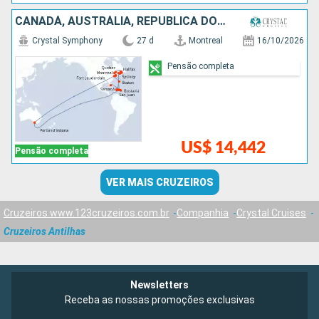
CANADÁ, AUSTRÁLIA, REPUBLICA DOMINICANA, PORTO RICO, ANTIGUA E BARBUDA, FRANCIA, ESTADOS UNIDOS
Crystal Symphony
27 d
Montreal
16/10/2026
Pensão completa
US$ 14,442
Pensão completa
VER MAIS CRUZEIROS
Cruzeiros www.123cruzeiros.com.br
Companhia
Crystal Cruises
Cruzeiros Antilhas
Newsletters
Receba as nossas promoções exclusivas