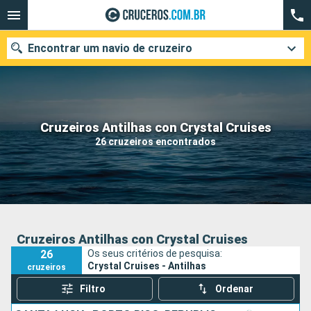
Encontrar um navio de cruzeiro
Quando ir?
Cruzeiros Antilhas con Crystal Cruises
26 cruzeiros encontrados
Data de partida
Cidades
Companhias
Pesquisar
Cruzeiros Antilhas con Crystal Cruises
26
Os seus critérios de pesquisa:
Crystal Cruises - Antilhas
cruzeiros
Filtro
Ordenar