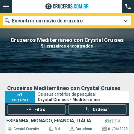
Encontrar um navio de cruzeiro
Cruzeiros Mediterrâneo con Crystal Cruises
51 cruzeiros encontrados
Quando ir?
Data de partida
Cidades
Companhias
Cruzeiros Mediterrâneo con Crystal Cruises
51
Os seus critérios de pesquisa:
Pesquisar
Crystal Cruises - Mediterrâneo
cruzeiros
Filtro
Ordenar
ESPANHA, MÔNACO, FRANCIA, ITÁLIA
Crystal Serenity
8 d
Barcelona
01/06/2028