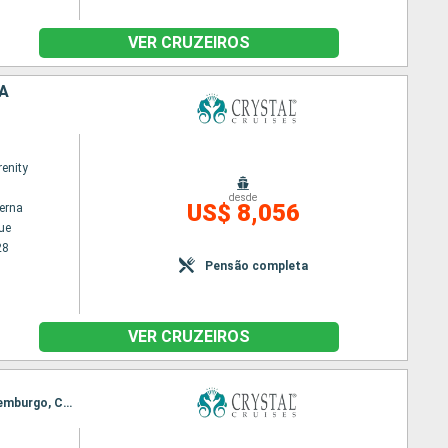
VER CRUZEIROS
CA
renity
desde
US$ 8,056
terna
ue
28
Pensão completa
VER CRUZEIROS
Itinerário : Portsmouth, Zeebrugge, Newcastle upon Tyne, Queensferry, Kristiansand, Oslo, Gotemburgo, Copenhague