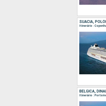
SUÃCIA, POLÓ
Itinerário : Copenh
BÉLGICA, DIN