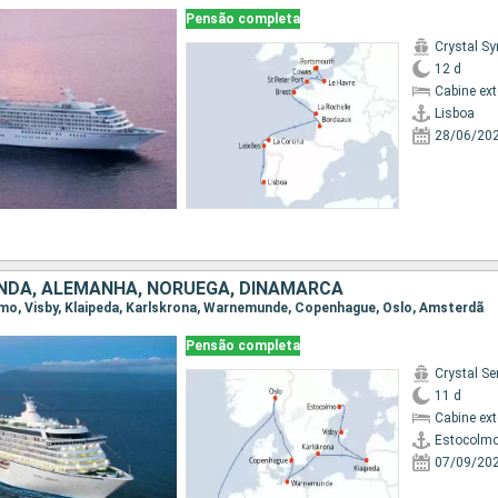
Pensão completa
Crystal S
12 d
Cabine ex
Lisboa
28/06/20
NDA, ALEMANHA, NORUEGA, DINAMARCA
olmo, Visby, Klaipeda, Karlskrona, Warnemunde, Copenhague, Oslo, Amsterdã
Pensão completa
Crystal Se
11 d
Cabine ex
Estocolm
07/09/20