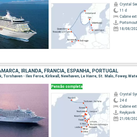
Crystal Se
11 d
Cabine ex
Portsmou
18/08/20
NAMARCA, IRLANDA, FRANCIA, ESPANHA, PORTUGAL
Pensão completa
Crystal S
24 d
Cabine ex
Reykjavik
21/08/20