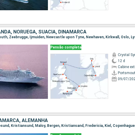
ANDA, NORUEGA, SUÃCIA, DINAMARCA
Pensão completa
Crystal S
12 d
Cabine ex
Portsmou
09/07/20
NAMARCA, ALEMANHA
Alesund, Kristiansund, Maloy, Bergen, Kristiansand, Fredericia, Kiel, Copenhague