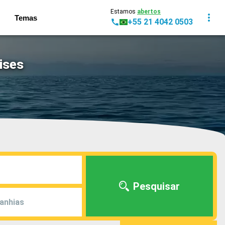
Estamos
abertos
Temas
+55 21 4042 0503
ises
Pesquisar
anhias