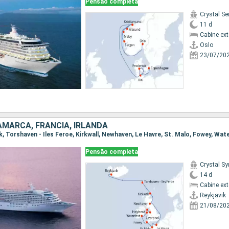
Pensão completa
Crystal Se
11 d
Cabine ex
Oslo
23/07/20
NAMARCA, FRANCIA, IRLANDA
Pensão completa
Crystal S
14 d
Cabine ex
Reykjavik
21/08/20