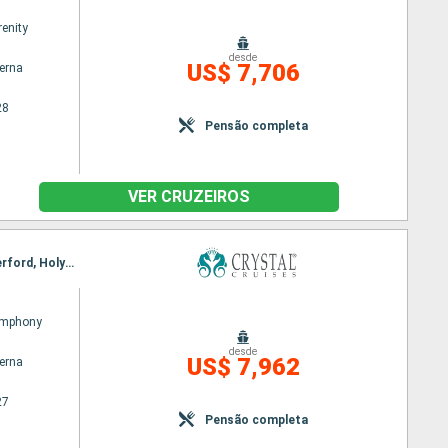
renity
desde
US$ 7,706
terna
28
Pensão completa
VER CRUZEIROS
Itinerário : Reykjavik, Torshaven - Iles Feroe, Kirkwall, Newhaven, Le Havre, St. Malo, Fowey, Waterford, Holyhead, Douglas, Liverpool
ymphony
desde
US$ 7,962
terna
27
Pensão completa