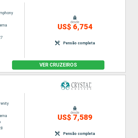
ymphony
desde
US$ 6,754
terna
27
Pensão completa
VER CRUZEIROS
renity
desde
US$ 7,589
terna
o
28
Pensão completa