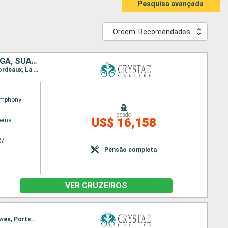
Pesquisa avançada
Ordem: Recomendados
ESPANHA, MARROCOS, PORTUGAL, FRANCIA, BÉLGICA, HOLANDA, NORUEGA, SUÃCIA, DINAMARCA
Itinerário : Barcelona, Cartagena, Melilla, Tanger, Cadiz, Portimão, Lisboa, Leixões, La Coruna, Bordeaux, La Rochelle, Brest, St Peter Port, Le Havre, Cowes, Portsmouth, Zeebrugge, Ijmuiden, Newcastle upon Tyne, Newhaven, Kirkwall, Oslo, Lysekil, Copenhague
ymphony
desde
US$ 16,158
terna
27
Pensão completa
VER CRUZEIROS
Itinerário : Lisboa, Leixões, La Coruna, Bordeaux, La Rochelle, Brest, St Peter Port, Le Havre, Cowes, Portsmouth