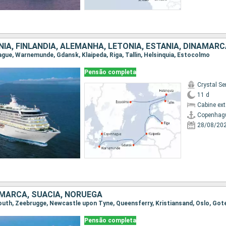
NIA, FINLÃNDIA, ALEMANHA, LETÔNIA, ESTÃNIA, DINAMAR
ague, Warnemunde, Gdansk, Klaipeda, Riga, Tallin, Helsinquia, Estocolmo
Pensão completa
Crystal Se
11 d
Cabine ex
Copenhag
28/08/20
AMARCA, SUÃCIA, NORUEGA
Pensão completa