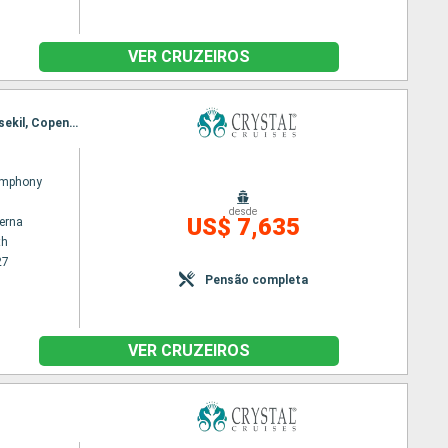
VER CRUZEIROS
Itinerário : Portsmouth, Zeebrugge, Ijmuiden, Newcastle upon Tyne, Newhaven, Kirkwall, Oslo, Lysekil, Copenhague
ymphony
desde
US$ 7,635
terna
th
27
Pensão completa
VER CRUZEIROS