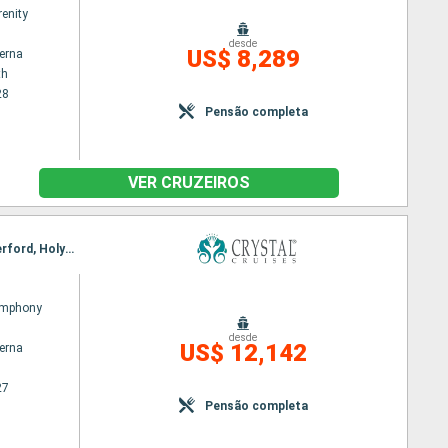
renity
desde
US$ 8,289
terna
th
28
Pensão completa
VER CRUZEIROS
Itinerário : Reykjavik, Torshaven - Iles Feroe, Kirkwall, Newhaven, Le Havre, St. Malo, Fowey, Waterford, Holyhead, Douglas, Liverpool, Brest, Montoire de bretagne, Bordeaux, Bilbao, Leixões, Lisboa
ymphony
desde
US$ 12,142
terna
27
Pensão completa