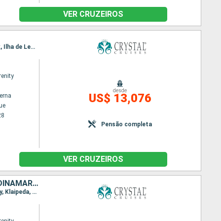
VER CRUZEIROS
Itinerário : Copenhague, Lysekil, Alesund, Trondheim, Seydisfjordhur, Akureyri, Isafjord, Reykjavik, Ilha de Lewis, Belfast, Dublin, Portsmouth
renity
desde
US$ 13,076
terna
ue
28
Pensão completa
VER CRUZEIROS
POLÓNIA, ALEMANHA, SUÃCIA, ESTÃNIA, HOLANDA, LETÔNIA, NORUEGA, DINAMARCA, FINLÃNDIA
Itinerário : Copenhague, Warnemunde, Gdansk, Klaipeda, Riga, Tallin, Helsinquia, Estocolmo, Visby, Klaipeda, Karlskrona, Warnemunde, Copenhague, Oslo, Amsterdã