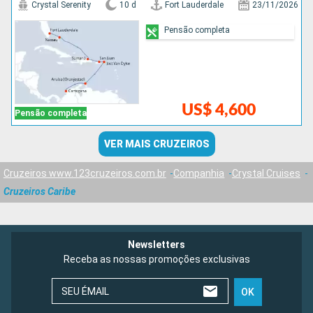
Crystal Serenity
10 d
Fort Lauderdale
23/11/2026
Pensão completa
US$ 4,600
Pensão completa
VER MAIS CRUZEIROS
Cruzeiros www.123cruzeiros.com.br
Companhia
Crystal Cruises
Cruzeiros Caribe
Newsletters
Receba as nossas promoções exclusivas
SEU ÉMAIL
OK