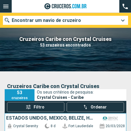
Encontrar um navio de cruzeiro
Cruzeiros Caribe con Crystal Cruises
53 cruzeiros encontrados
Quando ir?
Data de partida
Cidades
Companhias
Cruzeiros Caribe con Crystal Cruises
53
Os seus critérios de pesquisa:
Pesquisar
Crystal Cruises - Caribe
cruzeiros
Filtro
Ordenar
ESTADOS UNIDOS, MÉXICO, BELIZE, HONDURAS
Crystal Serenity
8 d
Fort Lauderdale
20/03/2028