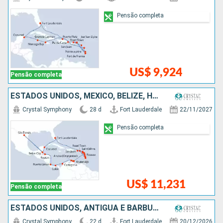
Pensão completa
US$ 9,924
Pensão completa
ESTADOS UNIDOS, MÉXICO, BELIZE, HONDURAS, COSTA RICA, PANAMÁ, COLOMBIA, ARUBA, SANTA LUCIA, PORTO RICO, REPUBLICA DOMINICANA, ANTIGUA E BARBUDA, FRANCIA
Crystal Symphony
28 d
Fort Lauderdale
22/11/2027
Pensão completa
US$ 11,231
Pensão completa
ESTADOS UNIDOS, ANTIGUA E BARBUDA, PORTO RICO, REPUBLICA DOMINICANA, BAHAMAS, MÉXICO, BELIZE, HONDURAS, ISLAS CAIMÁN, JAMAICA
Crystal Symphony
22 d
Fort Lauderdale
20/12/2026