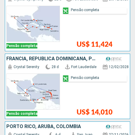
Pensão completa
US$ 11,424
Pensão completa
FRANCIA, REPUBLICA DOMINICANA, PORTO RICO, ANTIGUA E BARBUDA, SANTA LUCIA, GRENADA, ARUBA, COLOMBIA, PANAMÁ, COSTA RICA, HONDURAS, BELIZE, MÉXICO, ESTADOS UNIDOS
Crystal Serenity
28 d
Fort Lauderdale
12/02/2028
Pensão completa
US$ 14,010
Pensão completa
PORTO RICO, ARUBA, COLOMBIA
Crystal Serenity
6 d
San Juan
27/11/2026