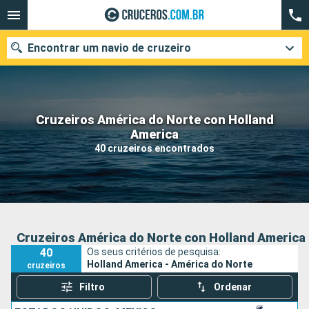
Encontrar um navio de cruzeiro
Cruzeiros América do Norte con Holland
Quando ir?
America
40 cruzeiros encontrados
Data de partida
Cidades
Companhias
Pesquisar
Cruzeiros América do Norte con Holland America
40
Os seus critérios de pesquisa:
Holland America - América do Norte
cruzeiros
Filtro
Ordenar