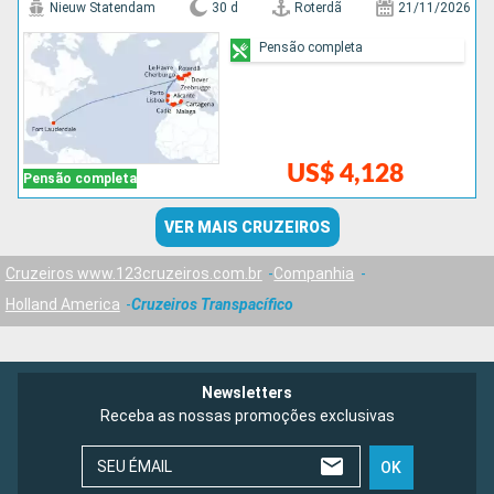
Nieuw Statendam
30 d
Roterdã
21/11/2026
Pensão completa
US$ 4,128
Pensão completa
VER MAIS CRUZEIROS
Cruzeiros www.123cruzeiros.com.br
Companhia
Holland America
Cruzeiros Transpacífico
Newsletters
Receba as nossas promoções exclusivas
SEU ÉMAIL
OK