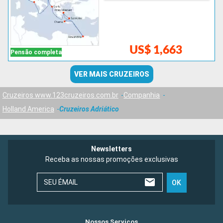
US$ 1,663
Pensão completa
VER MAIS CRUZEIROS
Cruzeiros www.123cruzeiros.com.br
Companhia
Holland America
Cruzeiros Adriático
Newsletters
Receba as nossas promoções exclusivas
SEU ÉMAIL
OK
Nossos Serviços