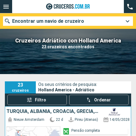
Encontrar um navio de cruzeiro
Cruzeiros Adriático con Holland America
23 cruzeiros encontrados
Quando ir?
Data de partida
Cidades
Companhias
23
Os seus critérios de pesquisa:
Holland America - Adriático
cruzeiros
Pesquisar
Filtro
Ordenar
TURQUIA, ALBÂNIA, CROÁCIA, GRÉCIA, MONTENEGRO, ITÁLIA
Nieuw Amsterdam
22 d
Pireu (Atenas)
14/05/2028
Pensão completa