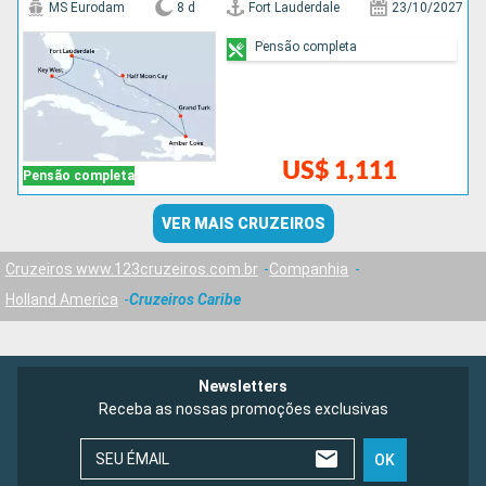
MS Eurodam
8 d
Fort Lauderdale
23/10/2027
Pensão completa
US$ 1,111
Pensão completa
VER MAIS CRUZEIROS
Cruzeiros www.123cruzeiros.com.br
Companhia
Holland America
Cruzeiros Caribe
Newsletters
Receba as nossas promoções exclusivas
SEU ÉMAIL
OK