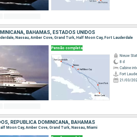
OMINICANA, BAHAMAS, ESTADOS UNIDOS
auderdale, Nassau, Amber Cove, Grand Turk, Half Moon Cay, Fort Lauderdale
Pensão completa
Nieuw St
8 d
Cabine int
Fort Laude
21/03/20
DOS, REPUBLICA DOMINICANA, BAHAMAS
, Half Moon Cay, Amber Cove, Grand Turk, Nassau, Miami