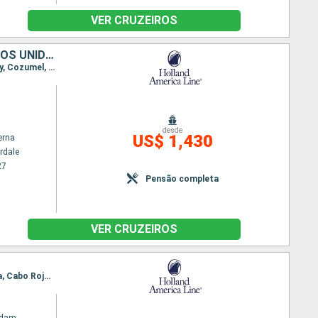
VER CRUZEIROS
BAHAMAS, JAMAICA, ISLAS CAIMÁN, HONDURAS, BELIZE, MÉXICO, ESTADOS UNIDOS
Itinerário : Fort Lauderdale, Half Moon Cay, Falmouth, Grande Cayman, Mahogany Bay, Belize City, Cozumel, Fort Lauderdale
m
desde
US$ 1,430
erna
rdale
27
Pensão completa
VER CRUZEIROS
Itinerário : Miami, Half Moon Cay, Grand Turk, Amber Cove, Curaçao (Willemstad), Bonaire, Aruba, Cabo Rojo, Miami