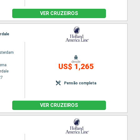
VER CRUZEIROS
rdale
sterdam
desde
US$ 1,265
erna
rdale
27
Pensão completa
VER CRUZEIROS