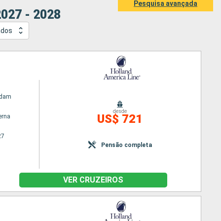
Pesquisa avançada
027 - 2028
ados
rdam
desde
US$ 721
erna
27
Pensão completa
VER CRUZEIROS