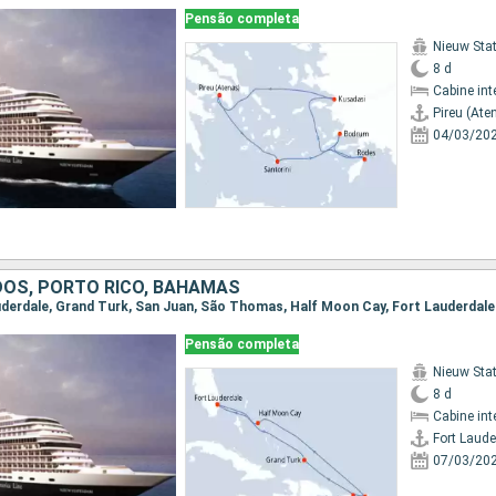
Pensão completa
Nieuw St
8 d
Cabine int
Pireu (Ate
04/03/20
DOS, PORTO RICO, BAHAMAS
Lauderdale, Grand Turk, San Juan, São Thomas, Half Moon Cay, Fort Lauderdale
Pensão completa
Nieuw St
8 d
Cabine int
Fort Laude
07/03/20