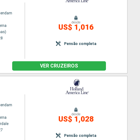
atendam
desde
US$ 1,016
erna
nas)
28
Pensão completa
VER CRUZEIROS
atendam
desde
US$ 1,028
erna
rdale
27
Pensão completa