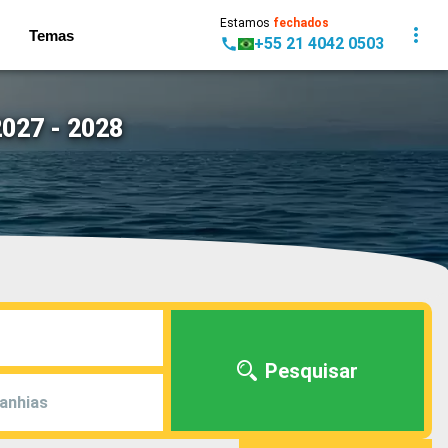
Estamos
fechados
Temas
+55 21 4042 0503
027 - 2028
Pesquisar
anhias