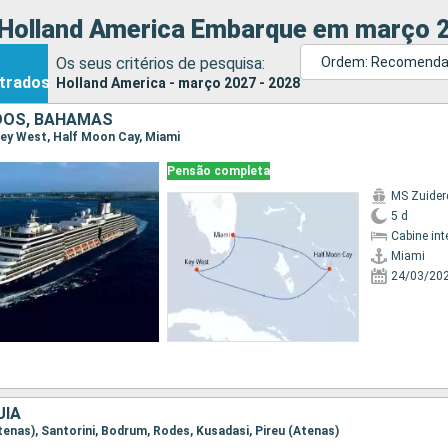
 Holland America Embarque em março 2
Os seus critérios de pesquisa:
Ordem: Recomend
trados
Holland America - março 2027 - 2028
DOS, BAHAMAS
 Key West, Half Moon Cay, Miami
Pensão completa
MS Zuide
5 d
Cabine int
Miami
24/03/20
UIA
(Atenas), Santorini, Bodrum, Rodes, Kusadasi, Pireu (Atenas)