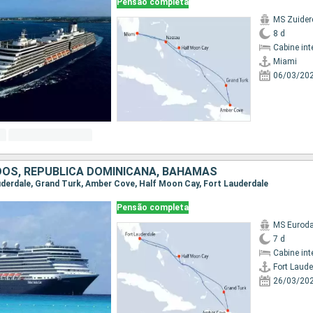
Pensão completa
MS Zuide
8 d
Cabine int
Miami
06/03/20
DOS, REPUBLICA DOMINICANA, BAHAMAS
auderdale, Grand Turk, Amber Cove, Half Moon Cay, Fort Lauderdale
Pensão completa
MS Eurod
7 d
Cabine int
Fort Laude
26/03/20