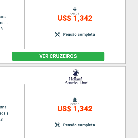
m
desde
US$ 1,342
erna
rdale
28
Pensão completa
VER CRUZEIROS
m
desde
US$ 1,342
erna
rdale
28
Pensão completa