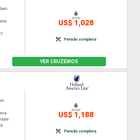
rdam
desde
US$ 1,028
erna
27
Pensão completa
VER CRUZEIROS
am
desde
US$ 1,188
erna
rdale
28
Pensão completa