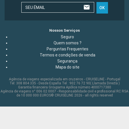
SEU ÉMAIL
OK
Nossos Serviços
Seguro
Quem somos ?
Perguntas Frequentes
Termos e condições de venda
Segurança
Mapa do site
Agência de viagens especializada em cruzeiros - CRUISELINE - Portugal
Tel: 308 804 335 - Desde España Tel : 902 76 72 90( Llamada Directa )
Garantia financeira Groupama Apólice número 4000717380
Agência de viagens n° 006 02 0007 - Responsabilidade civil e profissional RC RSA
de 10 000 000 EUROS© CRUISELINE 2026 - all rights reserved