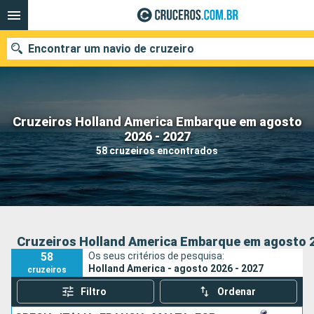
Encontrar um navio de cruzeiro
Cruzeiros Holland America Embarque em agosto
Quando ir?
2026 - 2027
58 cruzeiros encontrados
Data de partida
Cidades
Companhias
Pesquisar
Cruzeiros Holland America Embarque em agosto 2
58
Os seus critérios de pesquisa:
Holland America - agosto 2026 - 2027
cruzeiros
Filtro
Ordenar