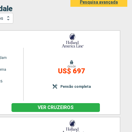
Pesquisa avançada
dale
os
rdam
desde
US$ 697
erna
26
Pensão completa
VER CRUZEIROS