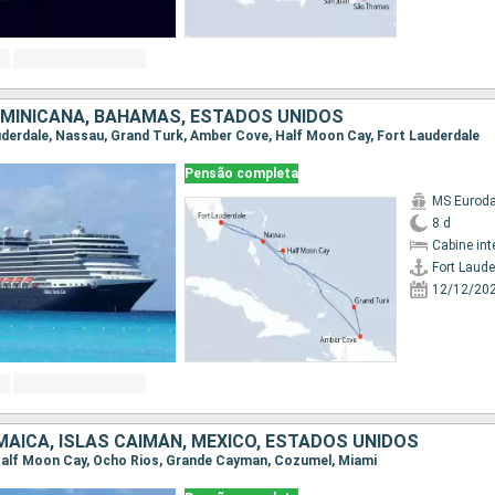
OMINICANA, BAHAMAS, ESTADOS UNIDOS
auderdale, Nassau, Grand Turk, Amber Cove, Half Moon Cay, Fort Lauderdale
Pensão completa
MS Eurod
8 d
Cabine int
Fort Laude
12/12/20
AICA, ISLAS CAIMÁN, MÉXICO, ESTADOS UNIDOS
, Half Moon Cay, Ocho Rios, Grande Cayman, Cozumel, Miami