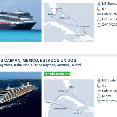
MS Eurod
8 d
Cabine int
Fort Laude
24/10/20
AS CAIMÁN, MÉXICO, ESTADOS UNIDOS
, Key West, Ocho Rios, Grande Cayman, Cozumel, Miami
Pensão completa
MS Zuide
8 d
Cabine int
Miami
21/11/20