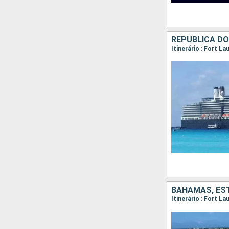
REPUBLICA D
Itinerário : Fort L
BAHAMAS, ES
Itinerário : Fort L