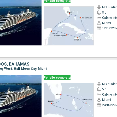
Pensão completa
MS Zuide
8 d
Cabine int
Miami
12/12/20
DOS, BAHAMAS
 Key West, Half Moon Cay, Miami
Pensão completa
MS Zuide
5 d
Cabine int
Miami
24/03/20