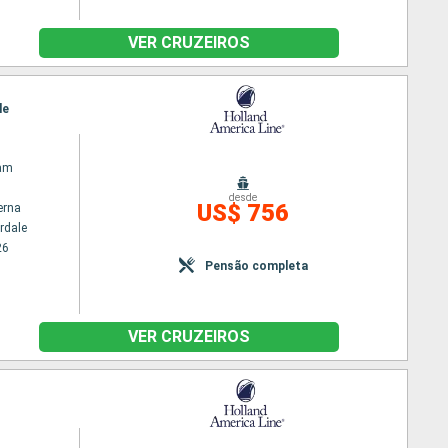
VER CRUZEIROS
le
am
desde
US$ 756
erna
rdale
26
Pensão completa
VER CRUZEIROS