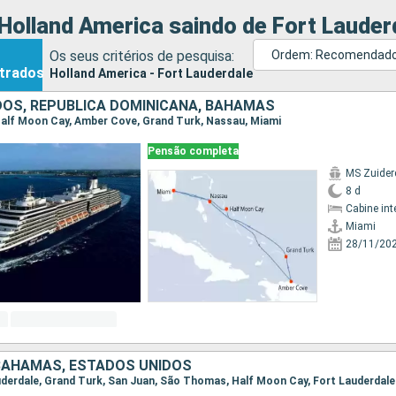
Holland America saindo de Fort Lauder
Os seus critérios de pesquisa:
Ordem: Recomendad
trados
Holland America - Fort Lauderdale
DOS, REPUBLICA DOMINICANA, BAHAMAS
, Half Moon Cay, Amber Cove, Grand Turk, Nassau, Miami
Pensão completa
MS Zuide
8 d
Cabine int
Miami
28/11/20
 BAHAMAS, ESTADOS UNIDOS
Lauderdale, Grand Turk, San Juan, São Thomas, Half Moon Cay, Fort Lauderdale