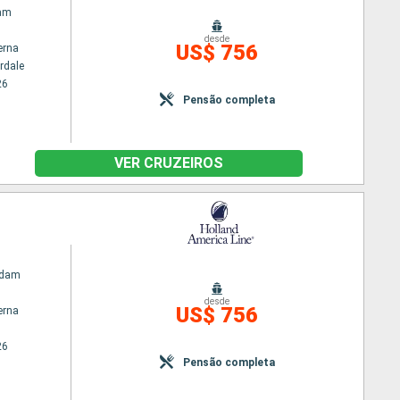
am
desde
US$ 756
erna
rdale
26
Pensão completa
VER CRUZEIROS
rdam
desde
US$ 756
erna
26
Pensão completa