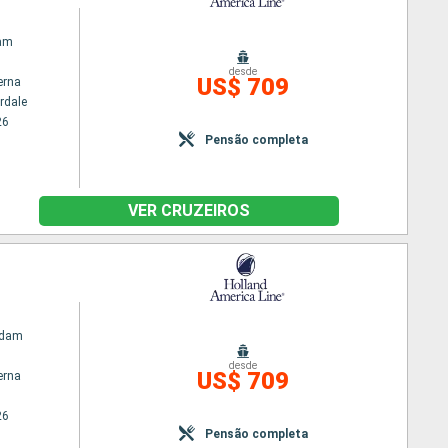
am
desde
US$ 709
erna
rdale
26
Pensão completa
VER CRUZEIROS
rdam
desde
US$ 709
erna
26
Pensão completa