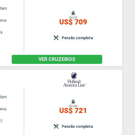
rdam
desde
US$ 709
erna
26
Pensão completa
VER CRUZEIROS
rdam
desde
US$ 721
erna
27
Pensão completa