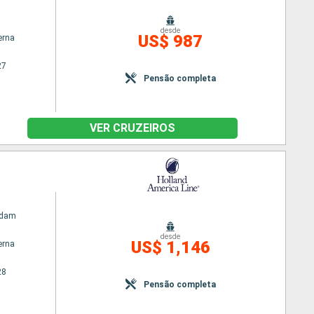
m
desde
US$ 987
erna
27
Pensão completa
VER CRUZEIROS
rdam
desde
US$ 1,146
erna
28
Pensão completa