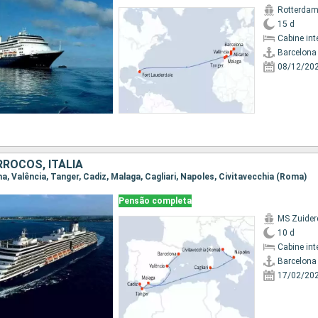
Rotterda
15 d
Cabine int
Barcelona
08/12/20
ROCOS, ITÁLIA
ona, Valência, Tanger, Cadiz, Malaga, Cagliari, Napoles, Civitavecchia (Roma)
Pensão completa
MS Zuide
10 d
Cabine int
Barcelona
17/02/20