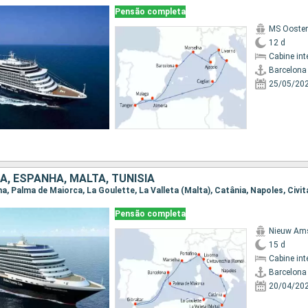
Pensão completa
MS Ooste
12 d
Cabine int
Barcelona
25/05/20
IA, ESPANHA, MALTA, TUNÍSIA
Pensão completa
Nieuw Am
15 d
Cabine int
Barcelona
20/04/20