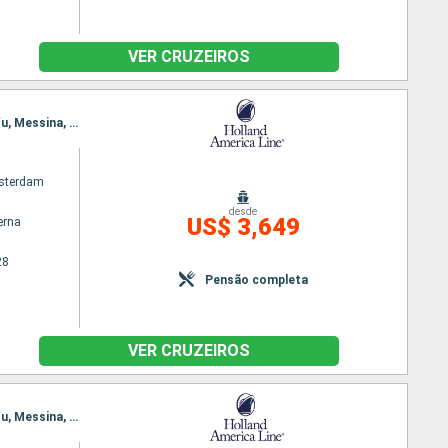
VER CRUZEIROS
Itinerário : Barcelona, La Valleta (Malta), Chania, Santorini, Kusadasi, Pireu (Atenas), Kotor, Corfu, Messina, Napoles, Civitavecchia (Roma), Livorno, Portofino, Marselha, Gibraltar, Barcelona
sterdam
desde
US$ 3,649
erna
28
Pensão completa
VER CRUZEIROS
Itinerário : Barcelona, La Valleta (Malta), Chania, Mykonos, Kusadasi, Pireu (Atenas), Kotor, Corfu, Messina, Napoles, Civitavecchia (Roma), Livorno, Portofino, Marselha, Gibraltar, Barcelona