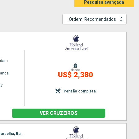
Pesquisa avançada
Ordem: Recomendados
rdam
desde
US$ 2,380
randa
27
Pensão completa
VER CRUZEIROS
Itinerário : Barcelona, Malaga, Tanger, Almeria, Cagliari, Civitavecchia (Roma), Livorno, Ajaccio, Marselha, Barcelona