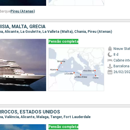
mbarque
Pireu (Atenas)
ÍSIA, MALTA, GRÉCIA
na, Alicante, La Goulette, La Valleta (Malta), Chania, Pireu (Atenas)
Pensão completa
Nieuw St
8 d
Cabine int
Barcelona
26/02/20
RROCOS, ESTADOS UNIDOS
ona, Valência, Alicante, Malaga, Tanger, Fort Lauderdale
Pensão completa