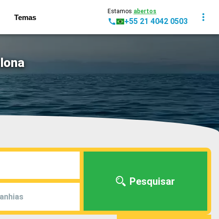
Estamos
abertos
Temas
+55 21 4042 0503
elona
Pesquisar
anhias