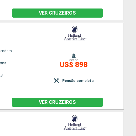
VER CRUZEIROS
atendam
desde
US$ 898
erna
28
Pensão completa
VER CRUZEIROS