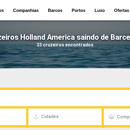
os
Companhias
Barcos
Portos
Luxo
Ofertas
eiros Holland America saindo de Barc
33 cruzeiros encontrados
Cidades
Comp