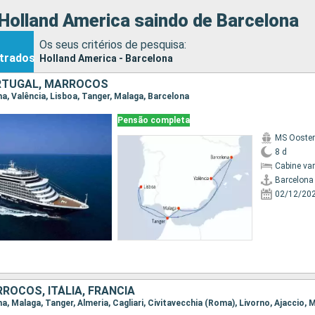
Holland America saindo de Barcelona
Os seus critérios de pesquisa:
trados
Holland America - Barcelona
RTUGAL, MARROCOS
ona, Valência, Lisboa, Tanger, Malaga, Barcelona
Pensão completa
MS Ooste
8 d
Cabine va
Barcelona
02/12/20
ROCOS, ITÁLIA, FRANCIA