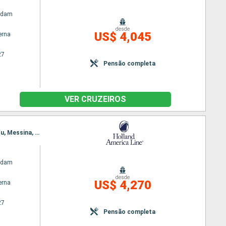
rdam
desde
US$ 4,045
erna
27
Pensão completa
VER CRUZEIROS
Itinerário : Barcelona, La Valleta (Malta), Chania, Santorini, Kusadasi, Pireu (Atenas), Kotor, Corfu, Messina, Napoles, Civitavecchia (Roma), Portofino, Ajaccio, Marselha, Gibraltar, Barcelona
rdam
desde
US$ 4,270
erna
27
Pensão completa