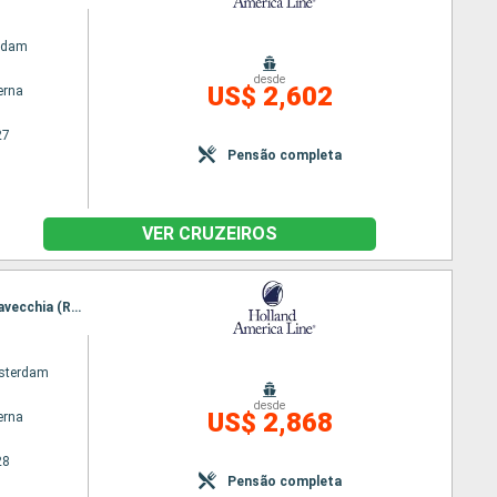
rdam
desde
US$ 2,602
erna
27
Pensão completa
VER CRUZEIROS
Itinerário : Barcelona, Palma de Maiorca, La Goulette, La Valleta (Malta), Catânia, Napoles, Civitavecchia (Roma), Livorno, Portofino, Marselha, Gibraltar, Barcelona
sterdam
desde
US$ 2,868
erna
28
Pensão completa