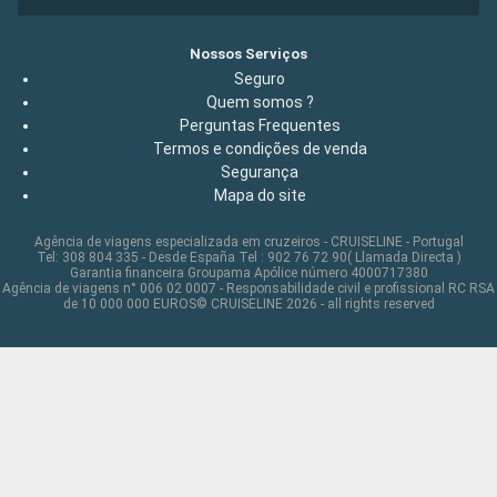
Nossos Serviços
Seguro
Quem somos ?
Perguntas Frequentes
Termos e condições de venda
Segurança
Mapa do site
Agência de viagens especializada em cruzeiros - CRUISELINE - Portugal
Tel: 308 804 335 - Desde España Tel : 902 76 72 90( Llamada Directa )
Garantia financeira Groupama Apólice número 4000717380
Agência de viagens n° 006 02 0007 - Responsabilidade civil e profissional RC RSA
de 10 000 000 EUROS© CRUISELINE 2026 - all rights reserved