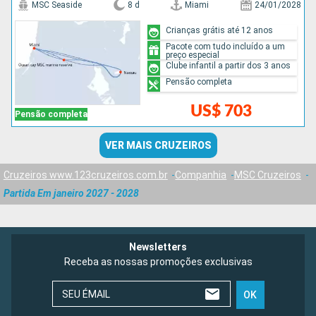
MSC Seaside
8 d
Miami
24/01/2028
Crianças grátis até 12 anos
Pacote com tudo incluído a um
preço especial
Clube infantil a partir dos 3 anos
Pensão completa
US$ 703
Pensão completa
VER MAIS CRUZEIROS
Cruzeiros www.123cruzeiros.com.br
Companhia
MSC Cruzeiros
Partida Em janeiro 2027 - 2028
Newsletters
Receba as nossas promoções exclusivas
SEU ÉMAIL
OK