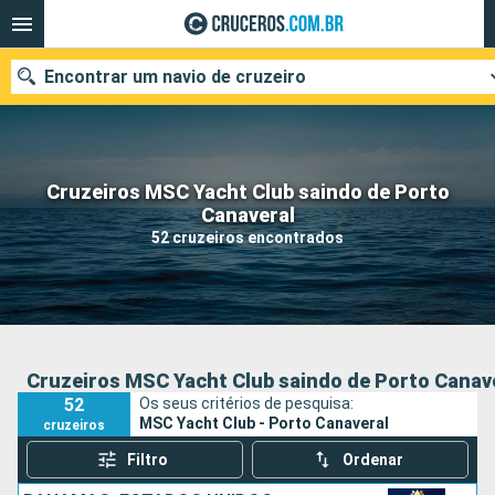
Encontrar um navio de cruzeiro
Cruzeiros MSC Yacht Club saindo de Porto
Quando ir?
Canaveral
52 cruzeiros encontrados
Data de partida
Cidades
Companhias
Pesquisar
Cruzeiros MSC Yacht Club saindo de Porto Canav
52
Os seus critérios de pesquisa:
MSC Yacht Club - Porto Canaveral
cruzeiros
Filtro
Ordenar