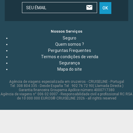
SEU ÉMAIL
OK
Nossos Serviços
Seguro
Quem somos ?
Perguntas Frequentes
Termos e condições de venda
Segurança
Mapa do site
Agência de viagens especializada em cruzeiros - CRUISELINE - Portugal
Tel: 308 804 335 - Desde España Tel : 902 76 72 90( Llamada Directa )
Garantia financeira Groupama Apólice número 4000717380
Agência de viagens n° 006 02 0007 - Responsabilidade civil e profissional RC RSA
de 10 000 000 EUROS© CRUISELINE 2026 - all rights reserved