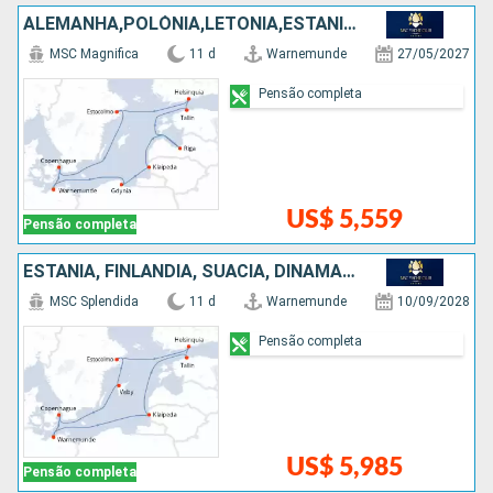
ALEMANHA,POLÓNIA,LETÔNIA,ESTÃNIA,FINLÃNDIA,SUÃCIA,DINAMARCA
MSC Magnifica
11 d
Warnemunde
27/05/2027
Pensão completa
US$ 5,559
Pensão completa
ESTÃNIA, FINLÃNDIA, SUÃCIA, DINAMARCA, ALEMANHA
MSC Splendida
11 d
Warnemunde
10/09/2028
Pensão completa
US$ 5,985
Pensão completa