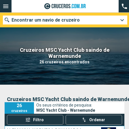
Encontrar um navio de cruzeiro
Cruzeiros MSC Yacht Club saindo de
Quando ir?
Warnemunde
26 cruzeiros encontrados
Data de partida
Cidades
Companhias
Pesquisar
Cruzeiros MSC Yacht Club saindo de Warnemund
26
Os seus critérios de pesquisa:
MSC Yacht Club - Warnemunde
cruzeiros
Filtro
Ordenar