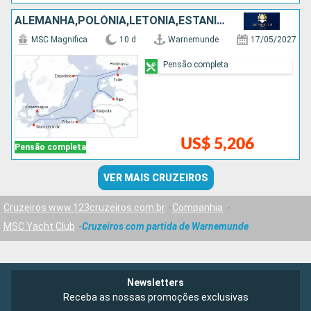
ALEMANHA,POLÓNIA,LETÔNIA,ESTÃNIA,FINLÃNDIA,SUÃCIA,DINAMARCA
MSC Magnifica
10 d
Warnemunde
17/05/2027
Pensão completa
US$ 5,206
Pensão completa
VER MAIS CRUZEIROS
Cruzeiros www.123cruzeiros.com.br
Companhia
MSC Yacht Club
Cruzeiros com partida de Warnemunde
Newsletters
Receba as nossas promoções exclusivas