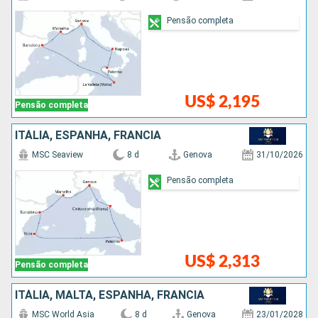
Pensão completa
US$ 2,195
Pensão completa
ITÁLIA, ESPANHA, FRANCIA
MSC Seaview
8 d
Genova
31/10/2026
Pensão completa
US$ 2,313
Pensão completa
ITÁLIA, MALTA, ESPANHA, FRANCIA
MSC World Asia
8 d
Genova
23/01/2028