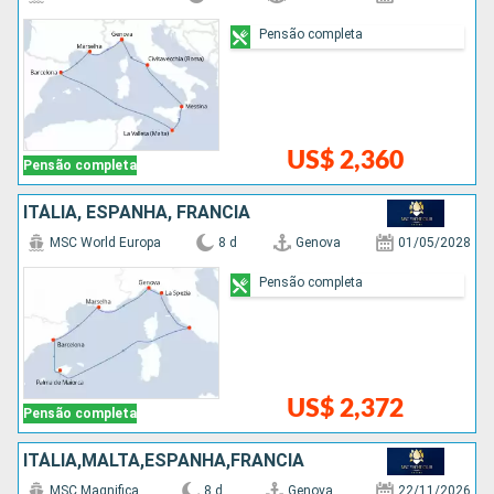
Pensão completa
US$ 2,360
Pensão completa
ITÁLIA, ESPANHA, FRANCIA
MSC World Europa
8 d
Genova
01/05/2028
Pensão completa
US$ 2,372
Pensão completa
ITÁLIA,MALTA,ESPANHA,FRANCIA
MSC Magnifica
8 d
Genova
22/11/2026