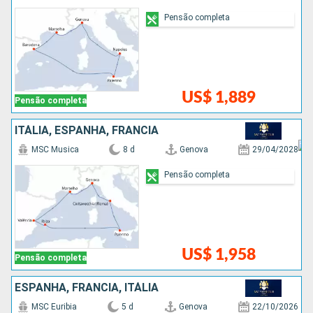
Pensão completa
US$ 1,889
Pensão completa
ITÁLIA, ESPANHA, FRANCIA
MSC Musica
8 d
Genova
29/04/2028
Pensão completa
US$ 1,958
Pensão completa
ESPANHA, FRANCIA, ITÁLIA
MSC Euribia
5 d
Genova
22/10/2026