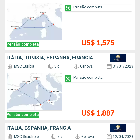
Pensão completa
US$ 1,575
Pensão completa
ITÁLIA, TUNÍSIA, ESPANHA, FRANCIA
MSC Euribia
8 d
Genova
31/01/2028
Pensão completa
US$ 1,887
Pensão completa
ITÁLIA, ESPANHA, FRANCIA
MSC Seashore
7 d
Genova
12/04/2028